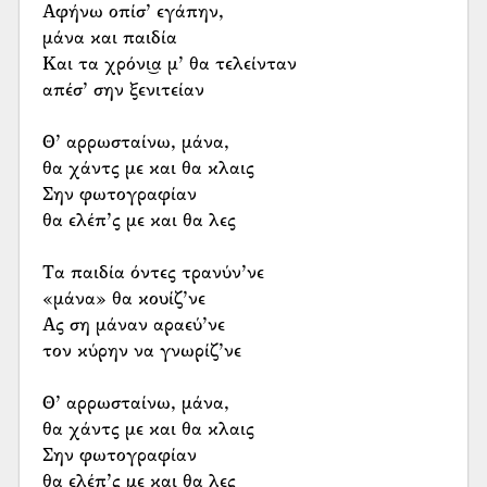
Αφήνω οπίσ’ εγάπην,
μάνα και παιδία
Και τα χρόνι͜α μ’ θα τελείνταν
απέσ’ σην ξενιτείαν
Θ’ αρρωσταίνω, μάνα,
θα χάντς με και θα κλαις
Σην φωτογραφίαν
θα ελέπ’ς με και θα λες
Τα παιδία όντες τρανύν’νε
«μάνα» θα κουίζ’νε
Ας ση μάναν αραεύ’νε
τον κύρην να γνωρίζ’νε
Θ’ αρρωσταίνω, μάνα,
θα χάντς με και θα κλαις
Σην φωτογραφίαν
θα ελέπ’ς με και θα λες