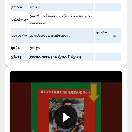
παιδία
παιδιά
(αμτβ.) τελειώνουν, εξαντλούνται, μτφ.
τελείνταν
πεθαίνουν
τρανόω
τρανύν’νε
μεγαλώνουν, αναθρέφουν
-ῶ
φεύω
φεύγω
χάντς
χάνεις, παύεις να έχεις, διώχνεις