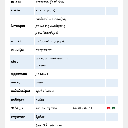
κείται
κείτεται, ξαπλώνει
λαλία
λαλιά, φωνή
επιθυμώ κτ σφοδρά,
λιγούμαι
χάνω τις αισθήσεις
μου, λιποθυμώ
ν’ αϊλί
αλίμονο!, συμφορά!
νουνίζω
σκέφτομαι
όπου, οπουδήποτε, σε
όθεν
όποιον
ομματόπα
ματάκια
όντες
όταν
παλαλούμαι
τρελαίνομαι
ποδάρι͜α
πόδια
σεβτι͜άν
έρωτα, αγάπη
sevda/sevdā
στράταν
δρόμο
(αμτβ.) τελειώνει,