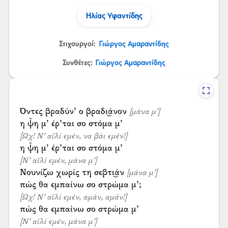
Ηλίας Υφαντίδης
Στιχουργοί:
Γιώργος Αμαραντίδης
Συνθέτες:
Γιώργος Αμαραντίδης
Όντες βραδύν’ ο βραδι͜άνον
[μάνα μ’]
[Ωχ! Ν’ αϊλί εμέν, να βάι εμέν!]
[Ν’ αϊλί εμέν, μάνα μ’]
Νουνίζω χωρίς τη σεβτι͜άν
[μάνα μ’]
[Ωχ! Ν’ αϊλί εμέν, αμάν, αμάν!]
[Ν’ αϊλί εμέν, μάνα μ’]