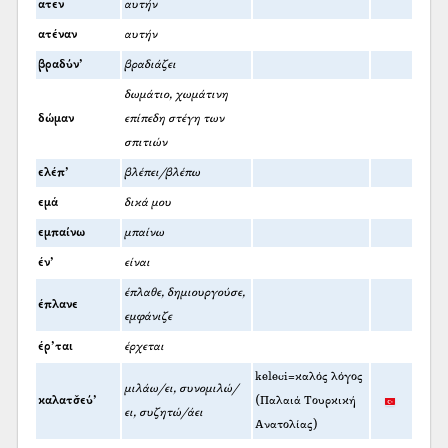
ατεν
αυτήν
ατέναν
αυτήν
βραδύν’
βραδιάζει
δωμάτιο, χωμάτινη
δώμαν
επίπεδη στέγη των
σπιτιών
ελέπ’
βλέπει/βλέπω
εμά
δικά μου
εμπαίνω
μπαίνω
έν’
είναι
έπλαθε, δημιουργούσε,
έπλανε
εμφάνιζε
έρ’ται
έρχεται
keleci=καλός λόγος
μιλάω/ει, συνομιλώ/
καλατσ̌εύ’
(Παλαιά Τουρκική
ει, συζητώ/άει
Ανατολίας)