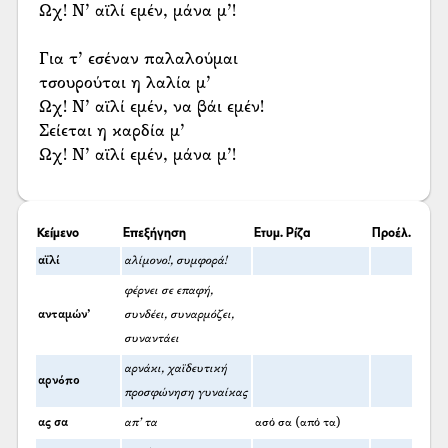
Ωχ! Ν’ αϊλί εμέν, μάνα μ’!
Για τ’ εσέναν παλαλούμαι
τσουρούται η λαλία μ’
Ωχ! Ν’ αϊλί εμέν, να βάι εμέν!
Σείεται η καρδία μ’
Ωχ! Ν’ αϊλί εμέν, μάνα μ’!
Κείμενο
Επεξήγηση
Ετυμ. Ρίζα
Προέλ.
αϊλί
αλίμονο!, συμφορά!
φέρνει σε επαφή,
ανταμών’
συνδέει, συναρμόζει,
συναντάει
αρνάκι, χαϊδευτική
αρνόπο
προσφώνηση γυναίκας
ας σα
απ’ τα
ασό σα (από τα)