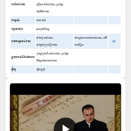
τελείται
εξαντλείται, μτφ.
πεθαίνει
τερώ
κοιτώ
τρανόν
μεγάλος
στεγνώνει,
σειρώ=εκκενώνω, αδ
τσουρούται
στραγγίζεται
ειάζω
γαργαλιούνται, μτφ.
χαντυλλιάουν
θαμπώνονται
ψ̌η
ψυχή