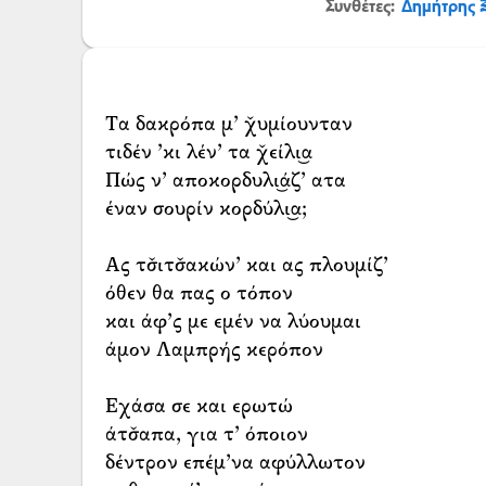
Συνθέτες:
Δημήτρης 
Τα δακρόπα μ’ χ̌υμίουνταν
τιδέν ’κι λέν’ τα χ̌είλι͜α
Πώς ν’ αποκορδυλι͜άζ’ ατα
έναν σουρίν κορδύλι͜α;
Ας τσ̌ιτσ̌ακών’ και ας πλουμίζ’
όθεν θα πας ο τόπον
και άφ’ς με εμέν να λύουμαι
άμον Λαμπρής κερόπον
Εχάσα σε και ερωτώ
άτσ̌απα, για τ’ όποιον
δέντρον επέμ’να αφύλλωτον