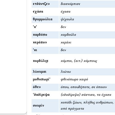
ετσ̌άντζεν
διασκόρπισε
εχάσα
έχασα
θρυμμούλια
ψίχουλα
’κ’
δεν
καρδόπο
καρδούλα
κερόπον
κεράκι
’κι
δεν
κορδύλι͜α
κόμποι, (αιτ.) κόμπους
λύουμαι
λιώνω
μοθοπωρί’
φθινόπωρο καιρό
όθεν
όπου, οπουδήποτε, σε όποιον
’σ̌ασ̌ίρεψα
(εσ̌ασ̌ίρεψα) σάστισα, τα έχασα
κοπάδι ζώων, πλήθος ανθρώπων, 
σουρίν
από πράγματα