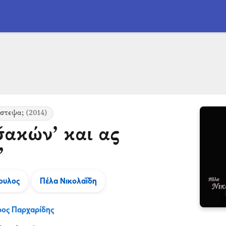
ίστεψα;
(2014)
σ̌ακών’ και ας
’
ουλος
Πέλα Νικολαΐδη
ρος Παρχαρίδης