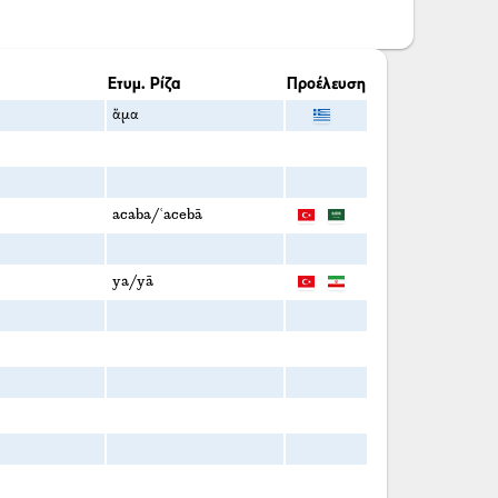
Ετυμ. Ρίζα
Προέλευση
ἅμα
acaba/ʿacebā
ya/yā