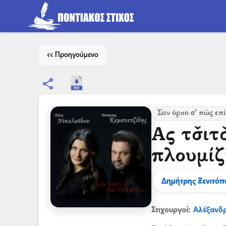
<< Προηγούμενο
share
Σον όρκο σ’ πώς επ
Ας τσ̌ιτ
πλουμίζ
Δημήτρης Ξενιτόπ
Στιχουργοί:
Αλέξανδ