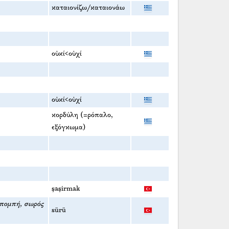
καταιονίζω/καταιονάω
οὐκί<οὐχί
οὐκί<οὐχί
κορδύλη (=ρόπαλο,
εξόγκωμα)
şaşirmak
πομπή, σωρός
sürü