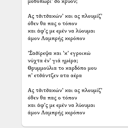
μοθοπωρί’ σο κρύον;
Ας τσ̌ιτσ̌ακών’ και ας πλουμίζ’
όθεν θα πας ο τόπον
και άφ’ς με εμέν να λύουμαι
άμον Λαμπρής κερόπον
’Σ̌ασ̌ίρεψα και ’κ’ εγροικώ
νύχτα έν’ γιά ημέρα;
Θρυμμούλια το καρδόπο μου
π’ ετσ̌άντζεν ατα αέρα
Ας τσ̌ιτσ̌ακών’ και ας πλουμίζ’
όθεν θα πας ο τόπον
και άφ’ς με εμέν να λύουμαι
άμον Λαμπρής κερόπον