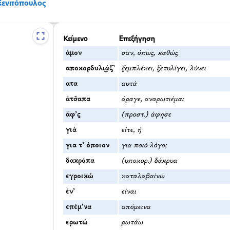
Ξενιτόπουλος
Κείμενο
Επεξήγηση
άμον
σαν, όπως, καθώς
αποκορδυλι͜άζ’
ξεμπλέκει, ξετυλίγει, λύνει
ατα
αυτά
άτσ̌απα
άραγε, αναρωτιέμαι
άφ’ς
(προστ.) άφησε
γιά
είτε, ή
για τ’ όποιον
για ποιό λόγο;
δακρόπα
(υποκορ.) δάκρυα
εγροικώ
καταλαβαίνω
έν’
είναι
επέμ’να
απόμεινα
ερωτώ
ρωτάω