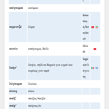
ί
καίγουμαι
καίομαι
kem
enç
κεμεντζ̌έ
λύρα
e/ke
mān
çe
ikin
κιντίν
απόγευμα, δείλι
di
lage
λαήνι, πήλινο δοχείο για υγρά και
na<λ
λαήν’
κυρίως για νερό
άγυν
ος
λύγουμαι
λιώνω
όντες
όταν
παίζ’
παίζω/παίζει
παίρ’
παίρνω/ει