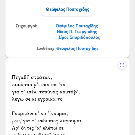
Θεόφιλος Πουταχίδης
Στιχουργοί:
Θεόφιλος Πουταχίδης
|
Νίκος Π. Γεωργιάδης
|
Σίμος Σπυριδόπουλος
Συνθέτες:
Θεόφιλος Πουταχίδης
Πεγαδί’ στράταν,
πουλόπο μ’, εποίκα ’το
για τ’ εσέν, τσούνας κουτάβ’,
λέγω σε κι εγροίκα το
για τ’ εσέν πώς λύγουμαι!
[και]
Αρ’ όντες ’κ’ ελέπω σε