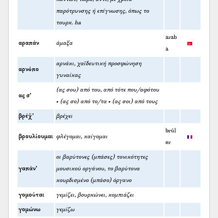
παρότρυνσης ή επίγνωσης, όπως το
τουρκ. ha
arab
αραπάν
άμαξα
a
αρνάκι, χαϊδευτική προσφώνηση
αρνόπο
γυναίκας
(ας σου) από του, από τότε που/αφότου
ας σ’
• (ας σο) από το/τα • (ας σοι) από τους
βρέχ̌’
βρέχει
brûl
βρουλίουμαι
φλέγομαι, καίγομαι
er
οι βαρύτονες (μπάσες) τονικότητες
γαπάν’
μουσικού οργάνου, το βαρύτονα
κουρδισμένο (μπάσο) όργανο
γομούται
γεμίζει, βουρκώνει, κομπιάζει
γομώνω
γεμίζω