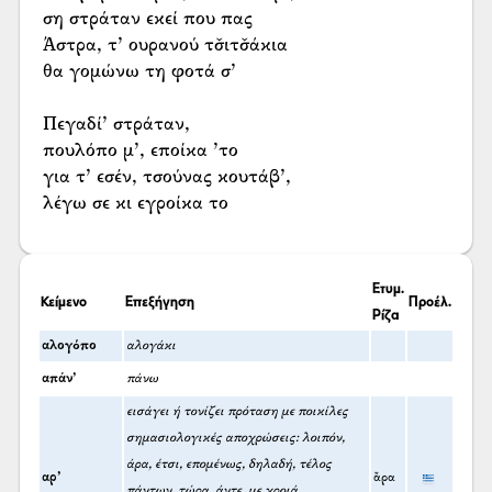
ση στράταν εκεί που πας
Άστρα, τ’ ουρανού τσ̌ιτσ̌άκια
θα γομώνω τη φοτά σ’
Πεγαδί’ στράταν,
πουλόπο μ’, εποίκα ’το
για τ’ εσέν, τσούνας κουτάβ’,
λέγω σε κι εγροίκα το
Ετυμ.
Κείμενο
Επεξήγηση
Προέλ.
Ρίζα
αλογόπο
αλογάκι
απάν’
πάνω
εισάγει ή τονίζει πρόταση με ποικίλες
σημασιολογικές αποχρώσεις: λοιπόν,
άρα, έτσι, επομένως, δηλαδή, τέλος
αρ’
ἄρα
πάντων, τώρα, άντε, με χροιά