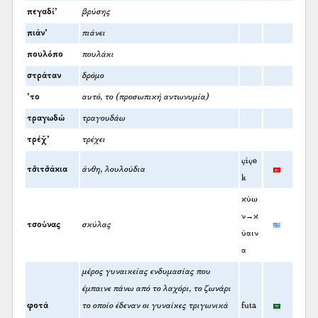
πεγαδί’
βρύσης
πιάν’
πιάνει
πουλόπο
πουλάκι
στράταν
δρόμο
’το
αυτό, το (προσωπική αντωνυμία)
τραγωδώ
τραγουδάω
τρέχ̌’
τρέχει
çiçe
τσ̌ιτσ̌άκια
άνθη, λουλούδια
k
κύω
ν→κ
τσούνας
σκύλας
ύαιν
α
μέρος γυναικείας ενδυμασίας που
έμπαινε πάνω από το λαχόρι, το ζωνάρι
φοτά
το οποίο έδεναν οι γυναίκες τριγωνικά
futa