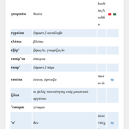
kurb
an/ḳ
γουρπάνι
θυσία
urbā
n
εγροίκα
(προστ.) κατάλαβε
ελέπω
βλέπω
εξέρ’
ξέρω/ει, γνωρίζω/ει
επαίρ’να
έπαιρνα
έπαρ’
(προστ.) πάρε
ποιέ
εποίκα
έκανα, έφτιαξα
ω-ῶ
οι ψιλές τονικότητες ενός μουσικού
ζίλια
οργάνου
’ίνουμαι
γίνομαι
οὐκί
’κ’
δεν
<οὐχ