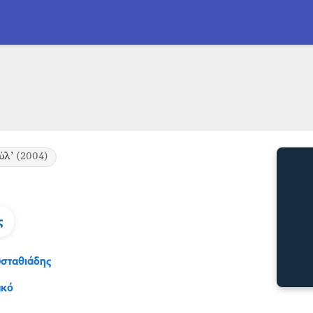
ύλ’
(2004)
ς
υσταθιάδης
ακό