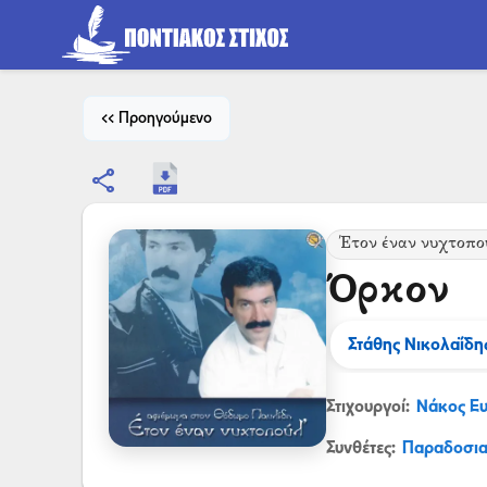
<< Προηγούμενο
share
Έτον έναν νυχτοπο
Όρκον
Στάθης Νικολαΐδη
Στιχουργοί:
Νάκος Ε
Συνθέτες:
Παραδοσι