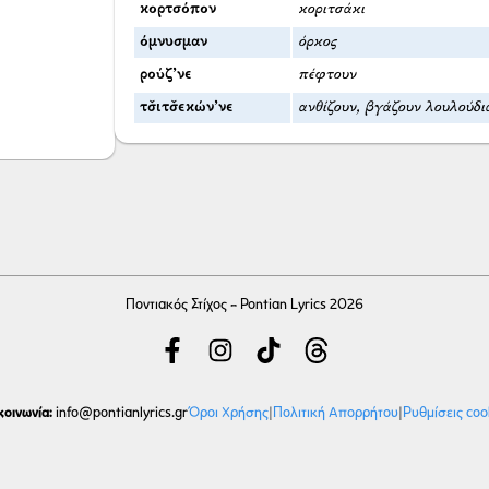
κορτσόπον
κοριτσάκι
όμνυσμαν
όρκος
ρούζ’νε
πέφτουν
τσ̌ιτσ̌εκών’νε
ανθίζουν, βγάζουν λουλούδι
Ποντιακός Στίχος - Pontian Lyrics 2026
κοινωνία:
Όροι Χρήσης
|
Πολιτική Απορρήτου
|
Ρυθμίσεις coo
info
@pontianlyrics.gr
Με την ευγενική χορηγία φιλοξενίας της