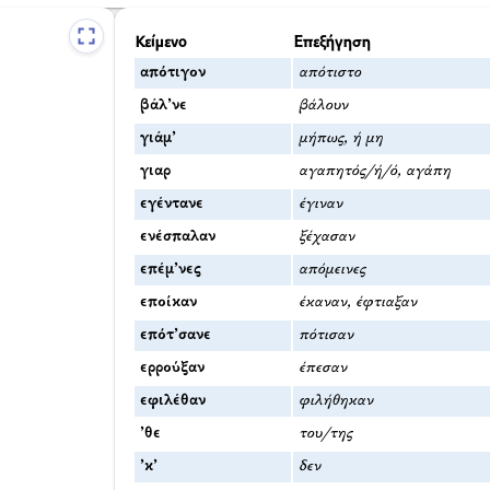
Κείμενο
Επεξήγηση
απότιγον
απότιστο
βάλ’νε
βάλουν
γιάμ’
μήπως, ή μη
γιαρ
αγαπητός/ή/ό, αγάπη
εγέντανε
έγιναν
ενέσπαλαν
ξέχασαν
επέμ’νες
απόμεινες
εποίκαν
έκαναν, έφτιαξαν
επότ’σανε
πότισαν
ερρούξαν
έπεσαν
εφιλέθαν
φιλήθηκαν
’θε
του/της
’κ’
δεν