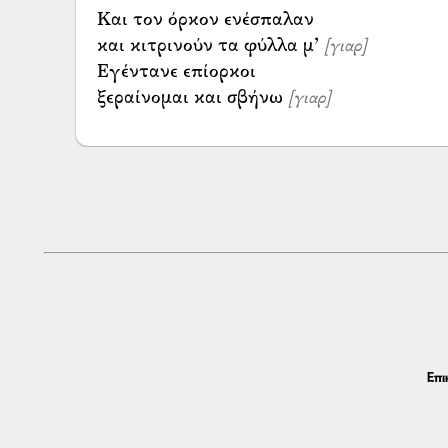
Και τον όρκον ενέσπαλαν
και κιτρινούν τα φύλλα μ’
[γιαρ]
Εγέντανε επίορκοι
ξεραίνομαι και σβήνω
[γιαρ]
Επι