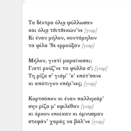
Τα δέντρα όλι͜α φύλλωσαν
και όλι͜α τσ̌ιτσ̌εκών’νε
[γιαρ]
Κι έναν μήλον, κοντόμηλον
τα φίλα ’θε ερρούξαν
[γιαρ]
Μήλον, γιατί μαραίνεσαι;
Γιατί ρούζ’νε τα φύλλα σ’;
[γιαρ]
Τη ρίζα σ’ γιάμ’ ’κ’ επότ’σανε
κι απότιγον επέμ’νες;
[γιαρ]
Κορτσόπον κι έναν παλληκάρ’
σην ρίζα μ’ εφιλέθαν
[γιαρ]
κι όρκον εποίκαν κι όμνυσμαν
στεφάν’ χαράς να βάλ’νε
[γιαρ]