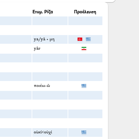
Ετυμ. Ρίζα
Προέλευση
ya/yā + μη
yâr
ποιέω-ῶ
οὐκί<οὐχί