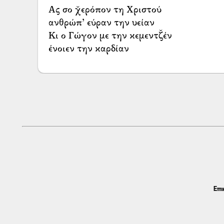
Ας σο χ̌ερόπον τη Χριστού
ανθρώπ’ εύραν την υείαν
Κι ο Γώγον με την κεμεντζ̌έν
ένοιεν την καρδίαν
Επι