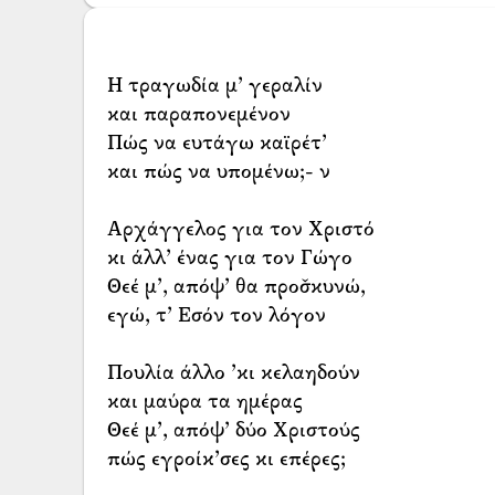
Η τραγωδία μ’ γεραλίν
και παραπονεμένον
Πώς να ευτάγω καϊρέτ’
και πώς να υπομένω;- ν
Αρχάγγελος για τον Χριστό
κι άλλ’ ένας για τον Γώγο
Θεέ μ’, απόψ’ θα προσ̌κυνώ,
εγώ, τ’ Εσόν τον λόγον
Πουλία άλλο ’κι κελαηδούν
και μαύρα τα ημέρας
Θεέ μ’, απόψ’ δύο Χριστούς
πώς εγροίκ’σες κι επέρες;