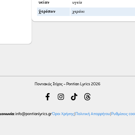
υείαν
υγεία
χ̌ερόπον
χεράκι
Ποντιακός Στίχος - Pontian Lyrics 2026
κοινωνία:
Όροι Χρήσης
|
Πολιτική Απορρήτου
|
Ρυθμίσεις coo
info
@pontianlyrics.gr
Με την ευγενική χορηγία φιλοξενίας της