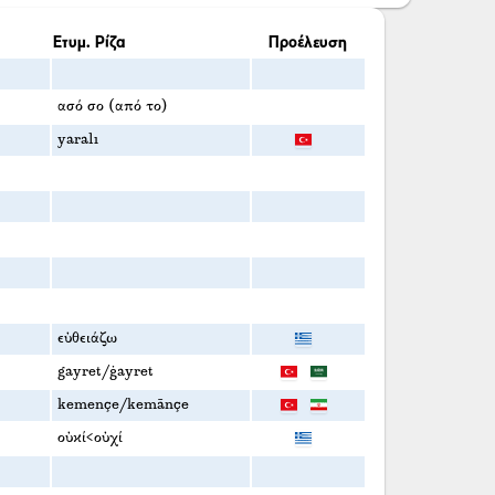
Ετυμ. Ρίζα
Προέλευση
ασό σο (από το)
yaralı
εὐθειάζω
gayret/ġayret
kemençe/kemānçe
οὐκί<οὐχί