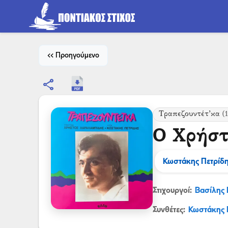
<< Προηγούμενο
share
Τραπεζουντέτ’κα
(1
Ο Χρήστ
Κωστάκης Πετρίδ
Στιχουργοί:
Βασίλης
Συνθέτες:
Κωστάκης 