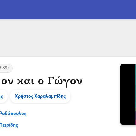
988)
ον και ο Γώγον
ης
Χρήστος Χαραλαμπίδης
 Ροδόπουλος
Πετρίδης