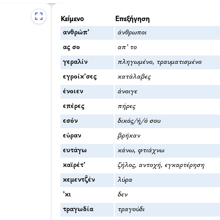
Κείμενο
Επεξήγηση
ανθρώπ’
άνθρωποι
ας σο
απ’ το
γεραλίν
πληγωμένο, τραυματισμένο
εγροίκ’σες
κατάλαβες
ένοιεν
άνοιγε
επέρες
πήρες
εσόν
δικός/ή/ό σου
εύραν
βρήκαν
ευτάγω
κάνω, φτιάχνω
καϊρέτ’
ζήλος, αντοχή, εγκαρτέρηση
κεμεντζ̌έν
λύρα
’κι
δεν
τραγωδία
τραγούδι