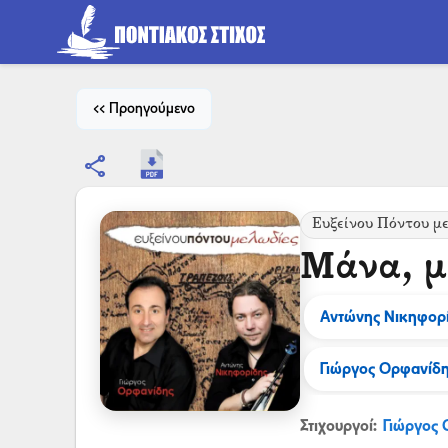
<< Προηγούμενο
share
Ευξείνου Πόντου μ
Μάνα, μ
Αντώνης Νικηφορ
Γιώργος Ορφανίδ
Στιχουργοί:
Γιώργος 