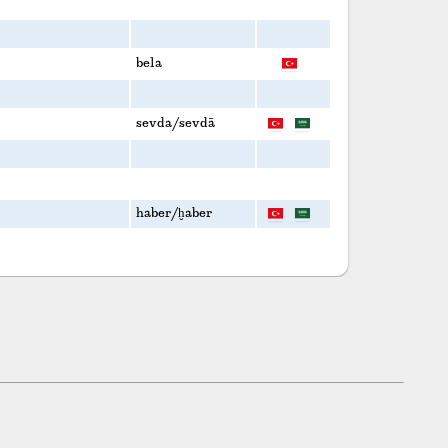
bela
sevda/sevdā
haber/ḫaber