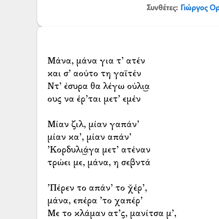
Συνθέτες:
Γιώργος Ο
Μάνα, μάνα για τ’ ατέν
και σ’ αούτο τη γαϊτέν
Ντ’ έσυρα θα λέγω ούλι͜α
ους να έρ’ται μετ’ εμέν
Μίαν ζιλ, μίαν γαπάν’
μίαν κα’, μίαν απάν’
’Κορδυλι͜άγα μετ’ ατέναν
τρώει με, μάνα, η σεβντά
’Πέρεν το απάν’ το χ̌έρ’,
μάνα, επέρα ’το χαπέρ’
Με το κλάμαν ατ’ς, μανίτσα μ’,