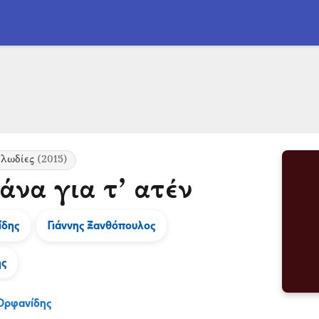
ελωδίες
(2015)
άνα για τ’ ατέν
ίδης
Γιάννης Ξανθόπουλος
ης
Ορφανίδης