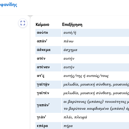
ρφανίδης
Κείμενο
Επεξήγηση
αούτο
αυτό/ή
απάν’
πάνω
άσ̌κεμα
άσχημα
ατέν
αυτήν
ατέναν
αυτήν
ατ’ς
αυτής/της ή αυτούς/τους
γαϊτά̤ν
μελωδία, μουσική σύνθεση, μουσικό
γαϊτέν
μελωδία, μουσική σύνθεση, μουσικό
οι βαρύτονες (μπάσες) τονικότητες 
γαπάν’
το βαρύτονα κουρδισμένο (μπάσο) ό
γιάν’
πλάι, πλευρά
επέρα
πήρα