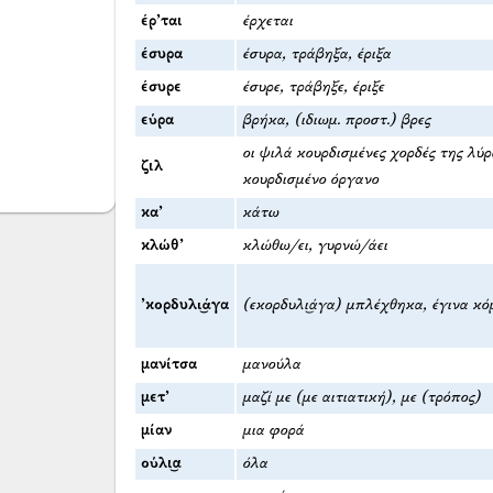
έρ’ται
έρχεται
έσυρα
έσυρα, τράβηξα, έριξα
έσυρε
έσυρε, τράβηξε, έριξε
εύρα
βρήκα, (ιδιωμ. προστ.) βρες
οι ψιλά κουρδισμένες χορδές της λύ
ζιλ
κουρδισμένο όργανο
κα’
κάτω
κλώθ’
κλώθω/ει, γυρνώ/άει
’κορδυλι͜άγα
(εκορδυλι͜άγα) μπλέχθηκα, έγινα κό
μανίτσα
μανούλα
μετ’
μαζί με (με αιτιατική), με (τρόπος)
μίαν
μια φορά
ούλι͜α
όλα