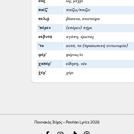
ους
ως, μέχρι
παίζ’
παίζω/παίζει
πελι͜ά
βάσανο, σκοτούρα
’πέρεν
(επέρεν) πήρε
σεβντά
αγάπη, έρωτας
’το
αυτό, το (προσωπική αντωνυμία)
φέρ’
φέρνω/ει
χαπέρ’
είδηση, νέο
χ̌έρ’
χέρι
Ποντιακός Στίχος - Pontian Lyrics 2026