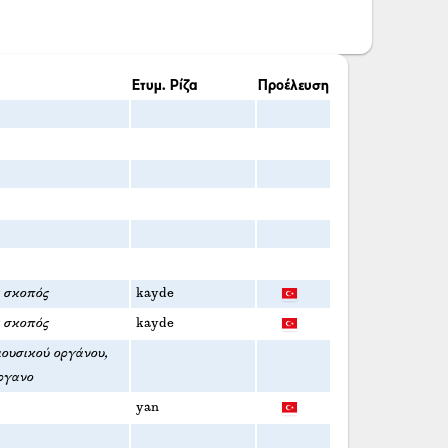
Ετυμ. Ρίζα
Προέλευση
ς σκοπός
kayde
ς σκοπός
kayde
μουσικού οργάνου,
ργανο
yan