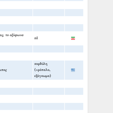
ρας, το οξύφωνα
zil
κορδύλη
μπος
(=ρόπαλο,
εξόγκωμα)