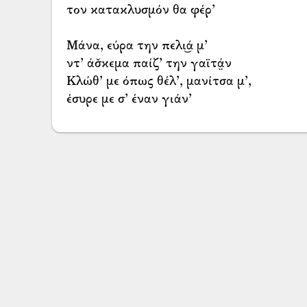
τον κατακλυσμόν θα φέρ’
Μάνα, εύρα την πελι͜ά μ’
ντ’ άσ̌κεμα παίζ’ την γαϊτά̤ν
Κλώθ’ με όπως θέλ’, μανίτσα μ’,
έσυρε με σ’ έναν γιάν’