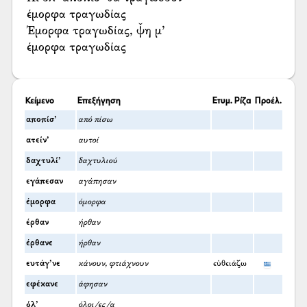
έμορφα τραγωδίας
Έμορφα τραγωδίας, ψ̌η μ’
έμορφα τραγωδίας
Κείμενο
Επεξήγηση
Ετυμ. Ρίζα
Προέλ.
αποπίσ’
από πίσω
ατείν’
αυτοί
δαχτυλί’
δαχτυλιού
εγάπεσαν
αγάπησαν
έμορφα
όμορφα
έρθαν
ήρθαν
έρθανε
ήρθαν
ευτάγ’νε
κάνουν, φτιάχνουν
εὐθειάζω
εφέκανε
άφησαν
όλ’
όλοι/ες/α