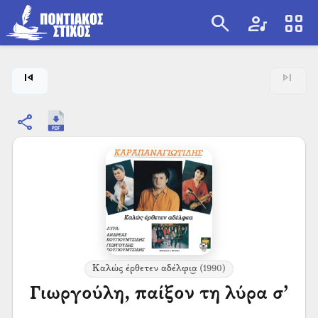
search
artist
view_cozy
search
skip_previous
skip_next
share
Καλώς έρθετεν αδέλφι͜α
(1990)
Γιωργούλη, παίξον τη λύρα σ’