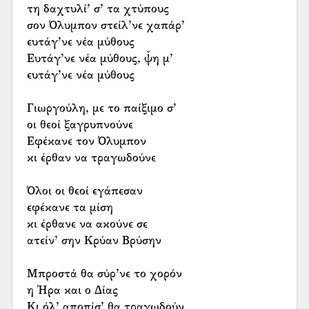
τη δαχτυλί’ σ’ τα χτύπους
σον Όλυμπον στείλ’νε χαπάρ’
ευτάγ’νε νέα μύθους
Ευτάγ’νε νέα μύθους, ψ̌η μ’
ευτάγ’νε νέα μύθους
Γιωργούλη, με το παίξιμο σ’
οι θεοί ξαγρυπνούνε
Εφέκανε τον Όλυμπον
κι έρθαν να τραγωδούνε
Όλοι οι θεοί εγάπεσαν
εφέκανε τα μίση
κι έρθανε να ακούνε σε
ατείν’ σην Κρύαν Βρύσην
Μπροστά θα σύρ’νε το χορόν
η Ήρα και ο Δίας
Κι όλ’ αποπίσ’ θα τραγωδούν