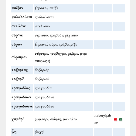
παίξον
(προστ.) παίξε
παλαλούται
τρελαίνεται
στείλ’νε
στέλνουν
σύρ’νε
σέρνουν, τραβούν, ρίχνουν
σύρον
(προστ.) σύρε, τράβα, ρίξε
σύρσιμο, τράβηγμα, ρίξιμο, μτφ.
σύρσιμον
απαγωγή
τοξαρέας
δοξαριές
τοξαρί’
δοξαριού
τραγωδίας
τραγούδια
τραγωδούν
τραγουδάνε
τραγωδούνε
τραγουδάνε
haber/ḫab
χαπάρ’
χαμπάρι, είδηση, μαντάτο
er
ψ̌η
ψυχή