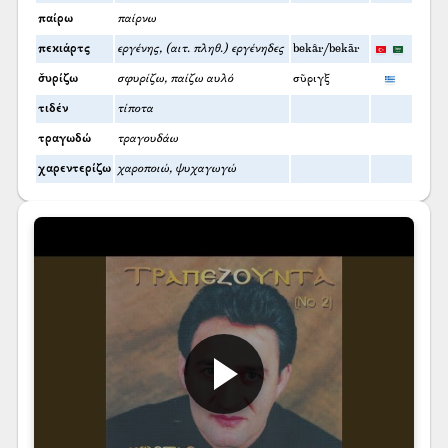
παίρω
παίρνω
πεκιάρτς
εργένης, (αιτ. πληθ.) εργένηδες
bekâr/bekār
σ̌υρίζω
σφυρίζω, παίζω αυλό
σῦριγξ
τιδέν
τίποτα
τραγωδώ
τραγουδάω
χαρεντερίζω
χαροποιώ, ψυχαγωγώ