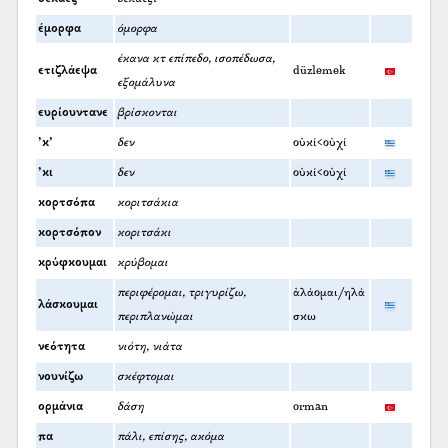
έμορφα
όμορφα
έκανα κτ επίπεδο, ισοπέδωσα,
ετιζλάεψα
düzlemek
εξομάλυνα
ευρίουντανε
βρίσκονται
’κ’
δεν
οὐκί<οὐχί
’κι
δεν
οὐκί<οὐχί
κορτσόπα
κοριτσάκια
κορτσόπον
κοριτσάκι
κρύφκουμαι
κρύβομαι
περιφέρομαι, τριγυρίζω,
ἀλάομαι/ηλά
λάσκουμαι
περιπλανώμαι
σκω
νεότητα
νιότη, νιάτα
νουνίζω
σκέφτομαι
ορμάνια
δάση
orman
πα
πάλι, επίσης, ακόμα