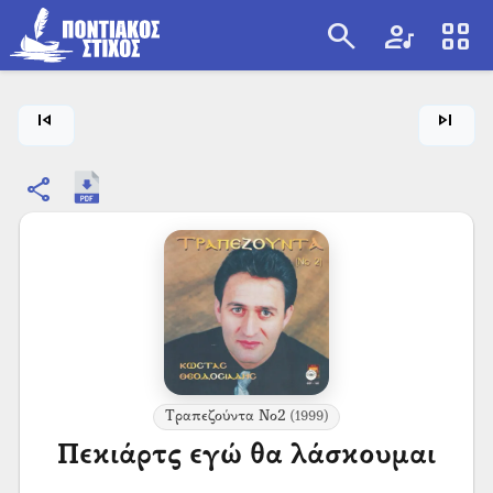
search
artist
view_cozy
search
skip_previous
skip_next
share
Τραπεζούντα Νο2
(1999)
Πεκιάρτς εγώ θα λάσκουμαι