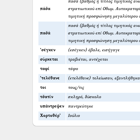
πασά (βαθμός ή τίτλος τιμητικός αν
πάσ̌α
στρατιωτικού επί Οθωμ. Αυτοκρατορί
τιμητική προσφώνηση μεγαλύτερου 
πασά (βαθμός ή τίτλος τιμητικός αν
πασ̌ά
στρατιωτικού επί Οθωμ. Αυτοκρατορί
τιμητική προσφώνηση μεγαλύτερου 
’σέγκεν
(εσέγκεν) έβαλε, εισήγαγε
σύρκεται
τραβιέται, αντέχεται
ταφί
τάφο
’τελέθανε
(ετελέθανε) τελείωσαν, εξαντλήθηκα
τοι
τους/τις
τσ̌ατίν
σκληρό, δύσκολο
υπάντρεψεν
παντρεύτηκε
Χορτοθέρ’
Ιούλιο