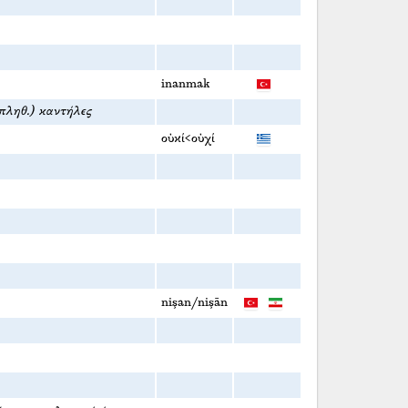
inanmak
 πληθ.) καντήλες
οὐκί<οὐχί
nişan/nişān