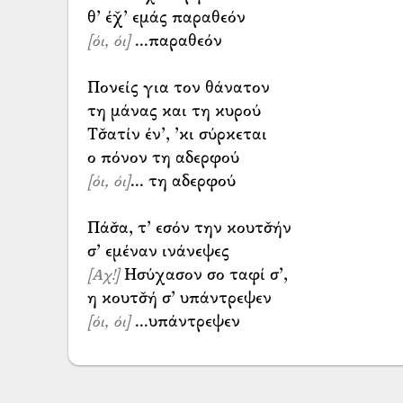
...παραθεόν
[όι, όι]
Πονείς για τον θάνατον
τη μάνας και τη κυρού
Τσ̌ατίν έν’, ’κι σύρκεται
... τη αδερφού
[όι, όι]
Πάσ̌α, τ’ εσόν την κουτσ̌ήν
Ησύχασον σο ταφί σ’,
[Αχ!]
...υπάντρεψεν
[όι, όι]