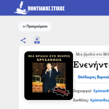
<< Προηγούμενο
share
Μια βραδιά στο Μί
Ενενήντ
Θεόδωρος Βεροιώ
Στιχουργοί:
Χρύσανθ
Συνθέτες:
Χρύσανθος