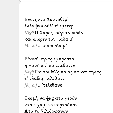
Ενενήντα Χορτοθέρ’,
Ο Χάρος ’σέγκεν νισ̌άν’
[Αχ!]
...τον πασ̌ά μ’
[όι, όι]
Είκοσ’ μήνας εμπροστά
Για τοι δύ’ς πα ας σα καντήλας
[Αχ!]
...’τελέθανε
[όι, όι]
Θεέ μ’, να έ͜εις ατο γερόν
ντο είχαμ’ το κορτσόπον
Ατό το χ̌ιλιόρφανον