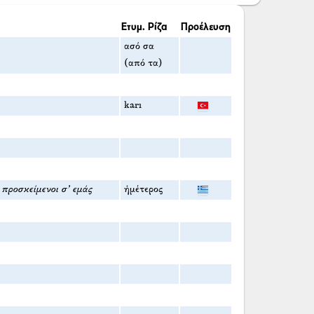
Ετυμ. Ρίζα
Προέλευση
ασό σα
(από τα)
karı
α προσκείμενοι σ' εμάς
ἡμέτερος