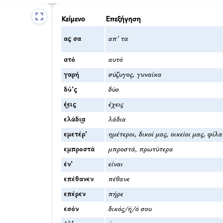
Κείμενο
Επεξήγηση
ας σα
απ’ τα
ατό
αυτό
γαρή
σύζυγος, γυναίκα
δύ’ς
δύο
έ͜εις
έχεις
ελάδι͜α
λάδια
εμετέρ’
ημέτεροι, δικοί μας, οικείοι μας, φίλ
εμπροστά
μπροστά, πρωτύτερα
έν’
είναι
επέθανεν
πέθανε
επέρεν
πήρε
εσόν
δικός/ή/ό σου