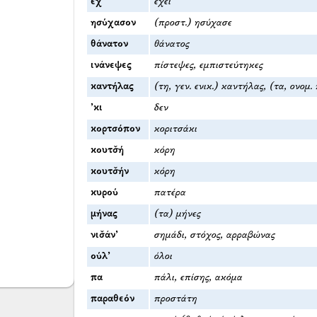
έχ̌’
έχει
ησύχασον
(προστ.) ησύχασε
θάνατον
θάνατος
ινάνεψες
πίστεψες, εμπιστεύτηκες
καντήλας
(τη, γεν. ενικ.) καντήλας, (τα, ονομ.
’κι
δεν
κορτσόπον
κοριτσάκι
κουτσ̌ή
κόρη
κουτσ̌ήν
κόρη
κυρού
πατέρα
μήνας
(τα) μήνες
νισ̌άν’
σημάδι, στόχος, αρραβώνας
ούλ’
όλοι
πα
πάλι, επίσης, ακόμα
παραθεόν
προστάτη