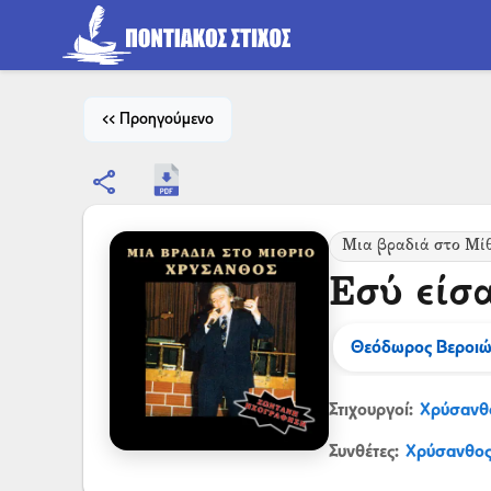
<< Προηγούμενο
share
Μια βραδιά στο Μί
Εσύ είσ
Θεόδωρος Βεροιώ
Στιχουργοί:
Χρύσανθ
Συνθέτες:
Χρύσανθος