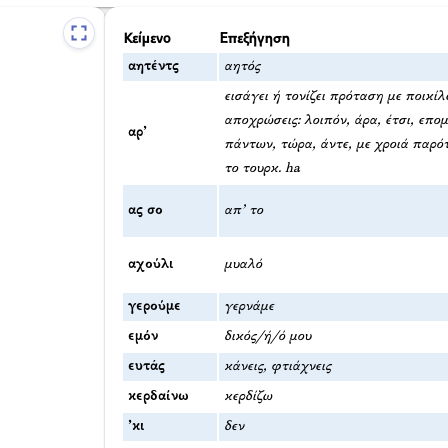
Κείμενο
Επεξήγηση
αητέντς
αητός
εισάγει ή τονίζει πρόταση με ποικί
αποχρώσεις: λοιπόν, άρα, έτσι, επο
αρ’
πάντων, τώρα, άντε, με χροιά παρό
το τουρκ. ha
ας σο
απ’ το
αχούλι
μυαλό
γερούμε
γερνάμε
εμόν
δικός/ή/ό μου
ευτάς
κάνεις, φτιάχνεις
κερδαίνω
κερδίζω
’κι
δεν