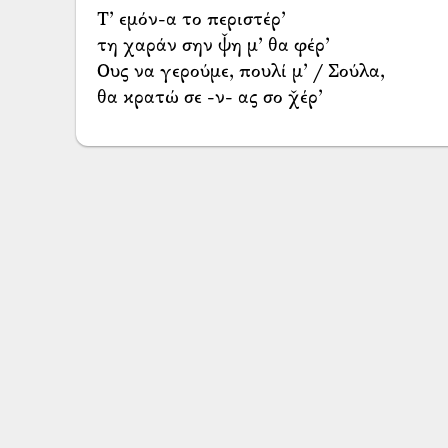
Τ’ εμόν-α το περιστέρ’
τη χαράν σην ψ̌η μ’ θα φέρ’
Ους να γερούμε, πουλί μ’ / Σούλα,
θα κρατώ σε -ν- ας σο χ̌έρ’