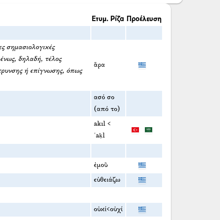
Ετυμ. Ρίζα
Προέλευση
λες σημασιολογικές
μένως, δηλαδή, τέλος
ἄρα
τρυνσης ή επίγνωσης, όπως
ασό σο
(από το)
akıl <
ʿaḳl
ἐμοῦ
εὐθειάζω
οὐκί<οὐχί