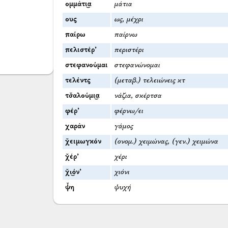
ομμάτι͜α
μάτια
ους
ως, μέχρι
παίρω
παίρνω
πελιστέρ’
περιστέρι
στεφανούμαι
στεφανώνομαι
τελέντς
(μεταβ.) τελειώνεις κτ
τσ̌αλούμι͜α
νάζια, σκέρτσα
φέρ’
φέρνω/ει
χαράν
γάμος
χ̌ειμωγκόν
(ονομ.) χειμώνας, (γεν.) χειμώνα
χ̌έρ’
χέρι
χ̌ι͜όν’
χιόνι
ψ̌η
ψυχή