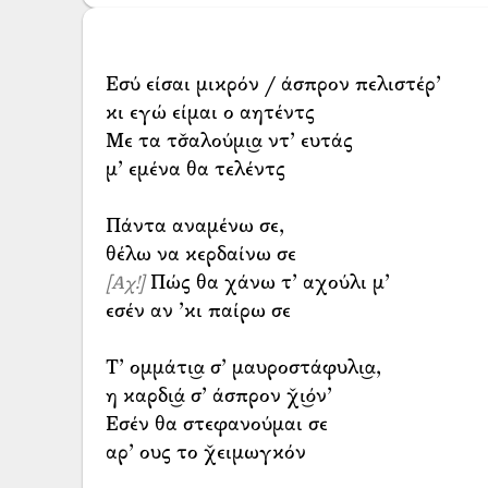
Εσύ είσαι μικρόν / άσπρον πελιστέρ’
κι εγώ είμαι ο αητέντς
Με τα τσ̌αλούμι͜α ντ’ ευτάς
μ’ εμένα θα τελέντς
Πάντα αναμένω σε,
Πώς θα χάνω τ’ αχούλι μ’
[Αχ!]
εσέν αν ’κι παίρω σε
Τ’ ομμάτι͜α σ’ μαυροστάφυλι͜α,
η καρδι͜ά σ’ άσπρον χ̌ι͜όν’
Εσέν θα στεφανούμαι σε
αρ’ ους το χ̌ειμωγκόν