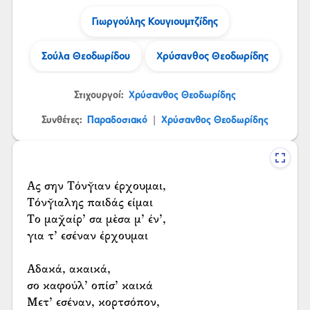
Γιωργούλης Κουγιουμτζίδης
Σούλα Θεοδωρίδου
Χρύσανθος Θεοδωρίδης
Στιχουργοί:
Χρύσανθος Θεοδωρίδης
Συνθέτες:
Παραδοσιακό
Χρύσανθος Θεοδωρίδης
|
Ας σην Τόνγ̆ιαν έρχουμαι,
Τόνγ̆ιαλης παιδάς είμαι
Το μαχ̌αίρ’ σα μὲσα μ’ έν’,
για τ’ εσέναν έρχουμαι
Αδακά, ακαικά,
σο καφούλ’ οπίσ’ καικά
Μετ’ εσέναν, κορτσόπον,