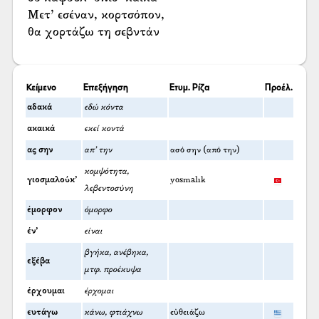
Μετ’ εσέναν, κορτσόπον,
θα χορτάζω τη σεβντάν
Κείμενο
Επεξήγηση
Ετυμ. Ρίζα
Προέλ.
αδακά
εδώ κόντα
ακαικά
εκεί κοντά
ας σην
απ’ την
ασό σην (από την)
κομψότητα,
γιοσμαλούκ’
yosmalık
λεβεντοσύνη
έμορφον
όμορφο
έν’
είναι
βγήκα, ανέβηκα,
εξέβα
μτφ. προέκυψα
έρχουμαι
έρχομαι
ευτάγω
κάνω, φτιάχνω
εὐθειάζω