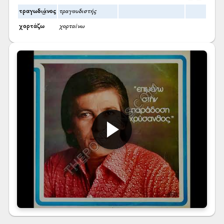
τραγωδι͜άνος
τραγουδιστής
χορτάζω
χορταίνω