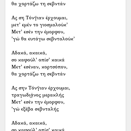
θα χορτάζω τη σεβντάν
Ας ση Τόνγ̆ιαν έρχουμαι,
μετ’ εμέν το γιοσμαλούκ’
Μετ’ εσέν την έμορφον,
’γώ θα ευτάγω σεβνταλούκ’
Αδακά, ακαικά,
σο καφούλ’ οπίσ’ καικά
Μετ’ εσέναν, κορτσόπον,
θα χορτάζω τη σεβντάν
Ας σην Τόνγ̆ιαν έρχουμαι,
τραγωδι͜άνος μερακλής
Μετ’ εσέν την έμορφον,
’γώ εξέβα σεβνταλής
Αδακά, ακαικά,
σο καφούλ’ οπίσ’ καικά