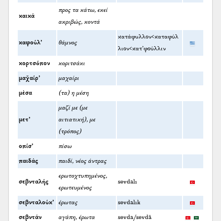
προς τα κάτω, εκεί
καικά
ακριβώς, κοντά
κατάφυλλον<καταφύλ
καφούλ’
θάμνος
λιον<κατ’φούλλιν
κορτσόπον
κοριτσάκι
μαχ̌αίρ’
μαχαίρι
μὲσα
(τα) η μέση
μαζί με (με
μετ’
αιτιατική), με
(τρόπος)
οπίσ’
πίσω
παιδάς
παιδί, νέος άντρας
ερωτοχτυπημένος,
σεβνταλής
sevdalı
ερωτευμένος
σεβνταλούκ’
έρωτας
sevdalık
σεβντάν
αγάπη, έρωτα
sevda/sevdā