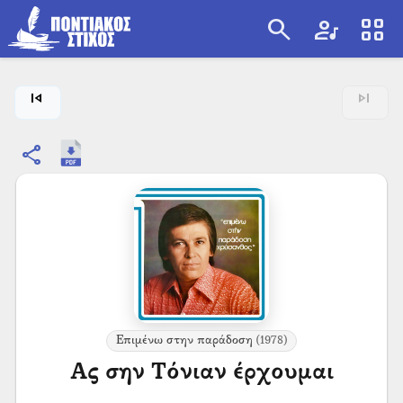
search
artist
view_cozy
search
skip_previous
skip_next
share
Επιμένω στην παράδοση
(1978)
Ας σην Τόνιαν έρχουμαι