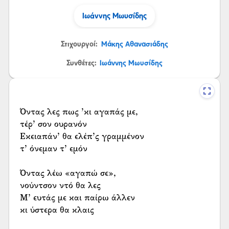
Ιωάννης Μωυσίδης
Στιχουργοί:
Μάκης Αθανασιάδης
Συνθέτες:
Ιωάννης Μωυσίδης
Όντας λες πως ’κι αγαπάς με,
τέρ’ σον ουρανόν
Εκειαπάν’ θα ελέπ’ς γραμμένον
τ’ όνεμαν τ’ εμόν
Όντας λέω «αγαπώ σε»,
νούντσον ντό θα λες
Μ’ ευτάς με και παίρω άλλεν
κι ύστερα θα κλαις