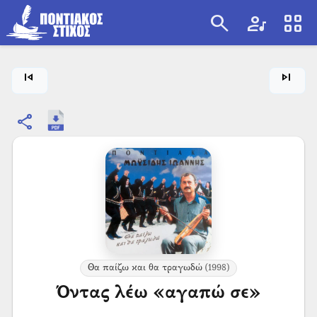
search
artist
view_cozy
search
skip_previous
skip_next
share
Θα παίζω και θα τραγωδώ
(1998)
Όντας λέω «αγαπώ σε»