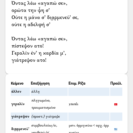
Όντας λέω «αγαπώ σε»,
ορώτα την ψ̌η σ’
Ούτε η μάνα σ’ δι͜αρμενεύ’ σε,
ούτε η αδελφή σ’
Όντας λέω «αγαπώ σε»,
πίστεψον ατο!
Γεραλίν έν’ η καρδία μ’,
γιάτρεψον ατο!
Κείμενο
Επεξήγηση
Ετυμ. Ρίζα
Προέλ.
άλλεν
άλλη
πληγωμένο,
γεραλίν
yaralı
τραυματισμένο
γιάτρεψον
(προστ.) γιάτρεψε
συμβουλεύω/ει,
μσν. ὁρμηνεύω < αρχ. ἑρμ
δι͜αρμενεύ’
νουθετώ/εί
ηνεύω