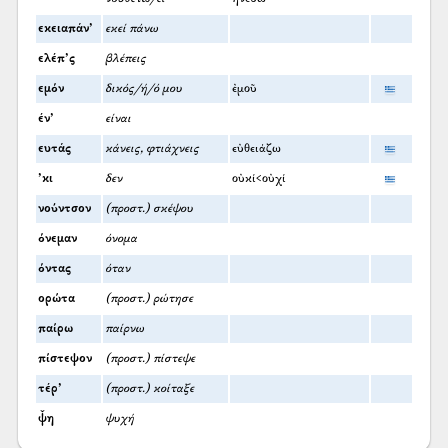
εκειαπάν’
εκεί πάνω
ελέπ’ς
βλέπεις
εμόν
δικός/ή/ό μου
ἐμοῦ
έν’
είναι
ευτάς
κάνεις, φτιάχνεις
εὐθειάζω
’κι
δεν
οὐκί<οὐχί
νούντσον
(προστ.) σκέψου
όνεμαν
όνομα
όντας
όταν
ορώτα
(προστ.) ρώτησε
παίρω
παίρνω
πίστεψον
(προστ.) πίστεψε
τέρ’
(προστ.) κοίταξε
ψ̌η
ψυχή