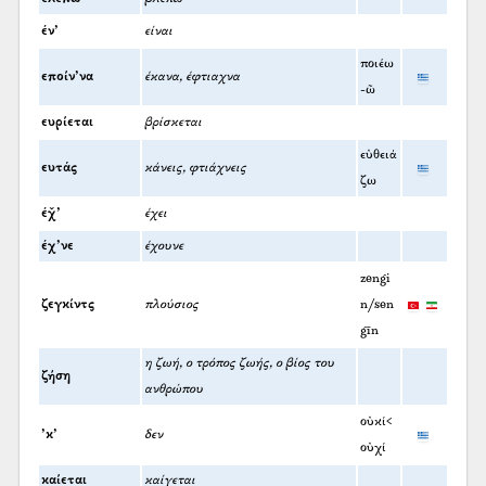
έν’
είναι
ποιέω
εποίν’να
έκανα, έφτιαχνα
-ῶ
ευρίεται
βρίσκεται
εὐθειά
ευτάς
κάνεις, φτιάχνεις
ζω
έχ̌’
έχει
έχ’νε
έχουνε
zengi
ζεγκίντς
πλούσιος
n/sen
gīn
η ζωή, ο τρόπος ζωής, ο βίος του
ζήση
ανθρώπου
οὐκί<
’κ’
δεν
οὐχί
καίεται
καίγεται