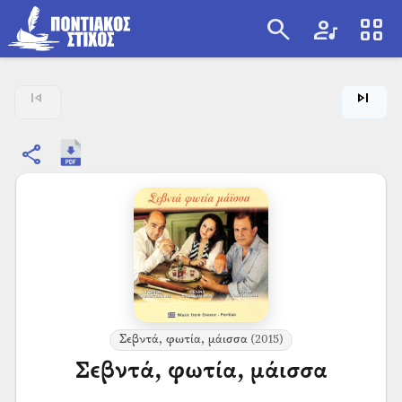
search
artist
view_cozy
search
skip_previous
skip_next
share
Σεβντά, φωτία, μάισσα
(2015)
Σεβντά, φωτία, μάισσα