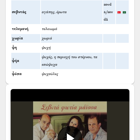
sevd
σεβντάς
αγάπης, έρωτα
a/sev
dā
τελεμονή
τελειωμό
χωρία
χωριά
ψ̌η
ψυχή
ψυχές, η περιοχή του στέρνου, τα
ψ̌ήα
εσώψυχα
ψ̌όπα
ψυχούλες