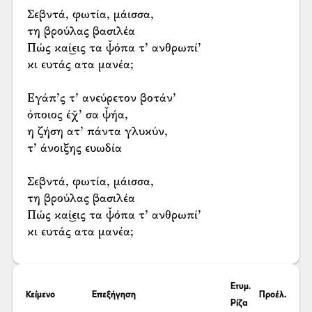
Σεβντά, φωτία, μάισσα,
τη βρούλας βασιλέα
Πώς καί͜εις τα ψ̌όπα τ’ ανθρωπί’
κι ευτάς ατα μανέα;
Εγάπ’ς τ’ ανεύρετον βοτάν’
όποιος έχ̌’ σα ψ̌ήα,
η ζήση ατ’ πάντα γλυκύν,
τ’ άνοιξης ευωδία
Σεβντά, φωτία, μάισσα,
τη βρούλας βασιλέα
Πώς καί͜εις τα ψ̌όπα τ’ ανθρωπί’
κι ευτάς ατα μανέα;
Ετυμ.
Κείμενο
Επεξήγηση
Προέλ.
Ρίζα