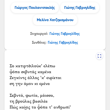
Γιώργος Πουλαντσακλής
Γιώτης Γαβριηλίδης
Μελίνα Χατζηκαμάνου
Στιχουργοί:
Γιώτης Γαβριηλίδης
Συνθέτες:
Γιώτης Γαβριηλίδης
Σο κατιρτσ̌ιλούκ’ ελέπω
ψ̌όπα σεβντάς καμένα
Ζεγκίντς άλλος ’κ’ ευρίεται
ση γην άμον κι εμένα
Σεβντά, φωτία, μάισσα,
τη βρούλας βασιλέα
Πώς καί͜εις τα ψ̌όπα τ’ ανθρωπί’