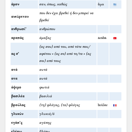
άμον
σαν, όπως, καθώς
ἅμα
που δεν έχει βρεθεί ή δεν μπορεί να
ανεύρετον
βρεθεί
ανθρωπί’
ανθρώπου
αραπάς
άμαξας
araba
(ας σου) από του, από τότε που/
ας σ’
αφότου • (ας σο) από το/τα • (ας
σοι) από τους
ατά
αυτά
ατα
αυτά
άψιμο
φωτιά
βασιλέα
βασιλιά
βρούλας
(τη) φλόγας, (τα) φλόγες
brûler
γλυκύν
γλυκιά/ό
εγάπ’ς
αγάπης
ελέπω
βλέπω