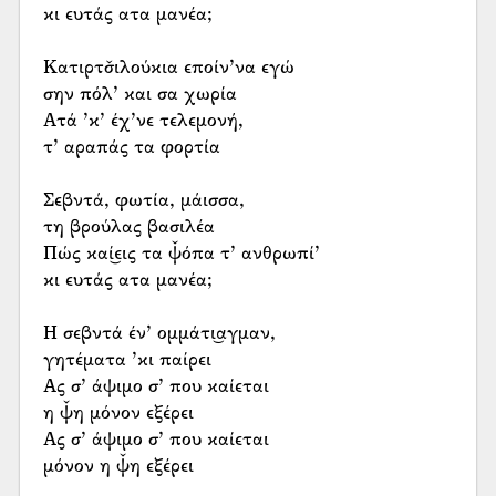
κι ευτάς ατα μανέα;
Κατιρτσ̌ιλούκια εποίν’να εγώ
σην πόλ’ και σα χωρία
Ατά ’κ’ έχ’νε τελεμονή,
τ’ αραπάς τα φορτία
Σεβντά, φωτία, μάισσα,
τη βρούλας βασιλέα
Πώς καί͜εις τα ψ̌όπα τ’ ανθρωπί’
κι ευτάς ατα μανέα;
Η σεβντά έν’ ομμάτι͜αγμαν,
γητέματα ’κι παίρει
Ας σ’ άψιμο σ’ που καίεται
η ψ̌η μόνον εξέρει
Ας σ’ άψιμο σ’ που καίεται
μόνον η ψ̌η εξέρει