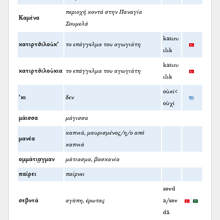
περιοχή κοντά στην Παναγία
Καμένα
Σουμελά
katırc
κατιρτσ̌ιλούκ’
το επάγγελμα του αγωγιάτη
ılık
katırc
κατιρτσ̌ιλούκια
το επάγγελμα του αγωγιάτη
ılık
οὐκί<
’κι
δεν
οὐχί
μάισσα
μάγισσα
καπνιά, μαυρισμένος/η/ο από
μανέα
καπνιά
ομμάτι͜αγμαν
μάτιασμα, βασκανία
παίρει
παίρνει
sevd
σεβντά
αγάπη, έρωτας
a/sev
dā