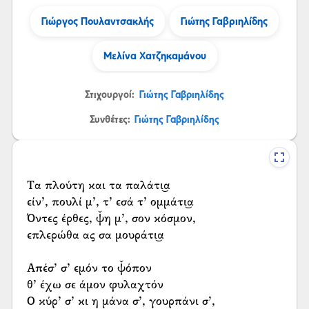
Γιώργος Πουλαντσακλής
Γιώτης Γαβριηλίδης
Μελίνα Χατζηκαμάνου
Στιχουργοί:
Γιώτης Γαβριηλίδης
Συνθέτες:
Γιώτης Γαβριηλίδης
Τα πλούτη και τα παλάτι͜α
είν’, πουλί μ’, τ’ εσά τ’ ομμάτι͜α
Όντες έρθες, ψ̌η μ’, σον κόσμον,
επλερώθα ας σα μουράτι͜α
Απέσ’ σ’ εμόν το ψ̌όπον
θ’ έχω σε άμον φυλαχτόν
Ο κύρ’ σ’ κι η μάνα σ’, γουρπάνι σ’,