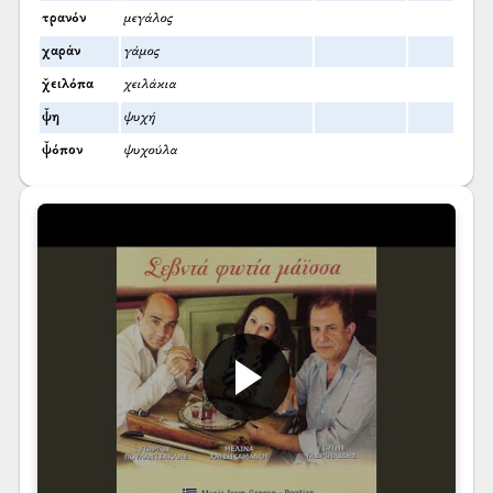
τρανόν
μεγάλος
χαράν
γάμος
χ̌ειλόπα
χειλάκια
ψ̌η
ψυχή
ψ̌όπον
ψυχούλα