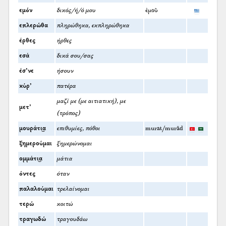
εμόν
δικός/ή/ό μου
ἐμοῦ
επλερώθα
πληρώθηκα, εκπληρώθηκα
έρθες
ήρθες
εσά
δικά σου/σας
έσ’νε
ήσουν
κύρ’
πατέρα
μαζί με (με αιτιατική), με
μετ’
(τρόπος)
μουράτι͜α
επιθυμίες, πόθοι
murat/murād
ξημερούμαι
ξημερώνομαι
ομμάτι͜α
μάτια
όντες
όταν
παλαλούμαι
τρελαίνομαι
τερώ
κοιτώ
τραγωδώ
τραγουδάω