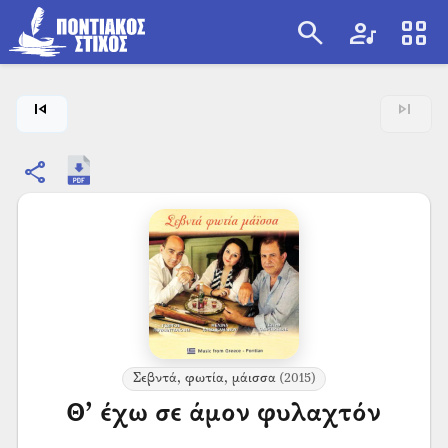
search
artist
view_cozy
search
skip_previous
skip_next
share
Σεβντά, φωτία, μάισσα
(2015)
Θ’ έχω σε άμον φυλαχτόν