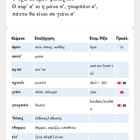
Ο κύρ’ σ’ κι η μάνα σ’, γουρπάνι σ’,
πάντα θα είναι σο γιάνι σ’
Κείμενο
Επεξήγηση
Ετυμ. Ρίζα
Προέλ.
άμον
σαν, όπως, καθώς
ἅμα
απέσ’
μέσα
ασό σα (από τ
ας σα
απ’ τα
α)
αχούλι
μυαλό
akıl < ʿaḳl
γιάνι
πλάι, πλευρό
yan
kurban/ḳurbā
γουρπάνι
θυσία
n
’δέκες
(εδέκες) έδωσες
εθαρρώ
θαρρώ, νομίζω, υποθέτω
είν’
(για πληθ.) είναι