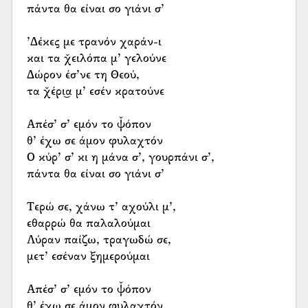
πάντα θα είναι σο γιάνι σ’
’Δέκες με τρανόν χαράν-ι
και τα χ̌ειλόπα μ’ γελούνε
Δώρον έσ’νε τη Θεού,
τα χ̌έρι͜α μ’ εσέν κρατούνε
Απέσ’ σ’ εμόν το ψ̌όπον
θ’ έχω σε άμον φυλαχτόν
Ο κύρ’ σ’ κι η μάνα σ’, γουρπάνι σ’,
πάντα θα είναι σο γιάνι σ’
Τερώ σε, χάνω τ’ αχούλι μ’,
εθαρρώ θα παλαλούμαι
Λύραν παίζω, τραγωδώ σε,
μετ’ εσέναν ξημερούμαι
Απέσ’ σ’ εμόν το ψ̌όπον
θ’ έχω σε άμον φυλαχτόν