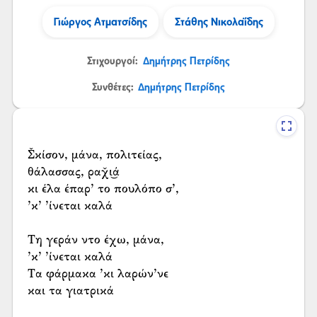
Γιώργος Ατματσίδης
Στάθης Νικολαΐδης
Στιχουργοί:
Δημήτρης Πετρίδης
Συνθέτες:
Δημήτρης Πετρίδης
Σ̌κίσον, μάνα, πολιτείας,
θάλασσας, ραχ̌ι͜ά
κι έλα έπαρ’ το πουλόπο σ’,
’κ’ ’ίνεται καλά
Τη γεράν ντο έχω, μάνα,
’κ’ ’ίνεται καλά
Τα φάρμακα ’κι λαρών’νε
και τα γιατρικά