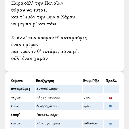
Παρακάλ’ την Παναΐαν
θάμαν να ευτάει
και τ’ εμόν την ψ̌ην ο Χάρον
να μη παίρ’ και πάει
Σ’ άλλ’ τον κόσμον θ’ ανταμούμες
έναν ημέραν
και τρανόν θ’ ευτάμε, μάνα μ’,
ούλ’ έναν χαράν
Κείμενο
Επεξήγηση
Ετυμ. Ρίζα
Προέλ.
ανταμούμες
ανταμώνουμε
γεράν
πληγή, τραύμα
yara
εμόν
δικός/ή/ό μου
ἐμοῦ
έπαρ’
(προστ.) πάρε
ευτάει
κάνει, φτιάχνει
εὐθειάζω