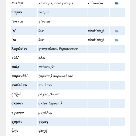
ευτάμε
κάνουμε, φτιάχνουμε
εὐθειάζω
θάμαν
θαύμα
’ίνεται
γίνεται
’κ’
δεν
οὐκί<οὐχί
’κι
δεν
οὐκί<οὐχί
λαρών’νε
γιατρεύουν, θεραπεύουν
ούλ’
όλοι
παίρ’
παίρνω/ει
παρακάλ’
(προστ.) παρακάλεσε
πουλόπο
πουλάκι
ραχ̌ι͜ά
ράχες, βουνά
σ̌κίσον
σκίσε (προστ.)
τρανόν
μεγάλος
χαράν
γάμος
ψ̌ην
ψυχή