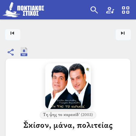
search
artist
view_cozy
search
skip_previous
skip_next
share
Τη ψ̌ης το καρακίδ’
(2003)
Σ̌κίσον, μάνα, πολιτείας