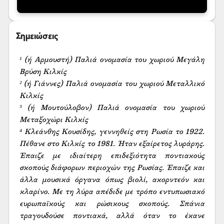
Σημειώσεις
¹ (ή Αρμουστή) Παλιά ονομασία του χωριού Μεγάλη 
Βρύση Κιλκίς

² (ή Γιάννες) Παλιά ονομασία του χωριού Μεταλλικό 
Κιλκίς

³ (ή Μουτούλοβον) Παλιά ονομασία του χωριού 
Μεταξοχώρι Κιλκίς

⁴ Κλεάνθης Κουσίδης, γεννηθείς στη Ρωσία το 1922. 
Πέθανε στο Κιλκίς το 1981. Ήταν εξαίρετος λυράρης. 
Έπαιζε με ιδιαίτερη επιδεξιότητα ποντιακούς 
σκοπούς διάφορων περιοχών της Ρωσίας. Έπαιζε και 
άλλα μουσικά όργανα όπως βιολί, ακορντεόν και 
κλαρίνο. Με τη λύρα απέδιδε με τρόπο εντυπωσιακό 
ευρωπαϊκούς και ρώσικους σκοπούς. Σπάνια 
τραγουδούσε ποντιακά, αλλά όταν το έκανε 