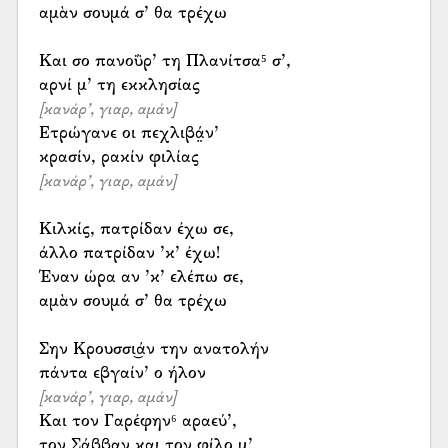
αμὰν σουμά σ’ θα τρέχω
Και σο πανοΰρ’ τη Πλανίτσα⁵ σ’,
[κανάρ’, γιαρ, αμάν]
Ετρώγανε οι πεχλιβά̤ν’
[κανάρ’, γιαρ, αμάν]
Κιλκίς, πατρίδαν έχω σε,
άλλο πατρίδαν ’κ’ έχω!
Έναν ώρα αν ’κ’ ελέπω σε,
αμὰν σουμά σ’ θα τρέχω
Σην Κρουσσι͜άν την ανατολήν
[κανάρ’, γιαρ, αμάν]
Και τον Γαρέφην⁶ αραεύ’,