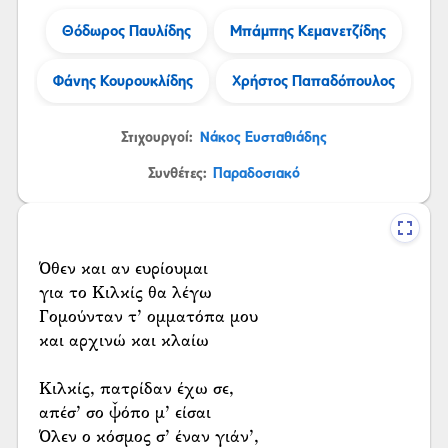
Θόδωρος Παυλίδης
Μπάμπης Κεμανετζίδης
Φάνης Κουρουκλίδης
Χρήστος Παπαδόπουλος
Στιχουργοί:
Νάκος Ευσταθιάδης
Συνθέτες:
Παραδοσιακό
Όθεν και αν ευρίουμαι
για το Κιλκίς θα λέγω
Γομούνταν τ’ ομματόπα μου
και αρχινώ και κλαίω
Κιλκίς, πατρίδαν έχω σε,
απέσ’ σο ψ̌όπο μ’ είσαι
Όλεν ο κόσμος σ’ έναν γιάν’,