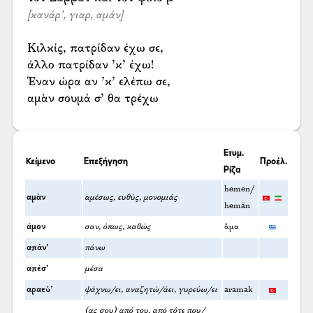
[κανάρ’, γιαρ, αμάν]
Κιλκίς, πατρίδαν έχω σε,
άλλο πατρίδαν ’κ’ έχω!
Έναν ώρα αν ’κ’ ελέπω σε,
αμὰν σουμά σ’ θα τρέχω
Ετυμ.
Κείμενο
Επεξήγηση
Προέλ.
Ρίζα
hemen/
αμὰν
αμέσως, ευθύς, μονομιάς
hemān
άμον
σαν, όπως, καθώς
ἅμα
απάν’
πάνω
απέσ’
μέσα
αραεύ’
ψάχνω/ει, αναζητώ/άει, γυρεύω/ει
aramak
(ας σου) από του, από τότε που/