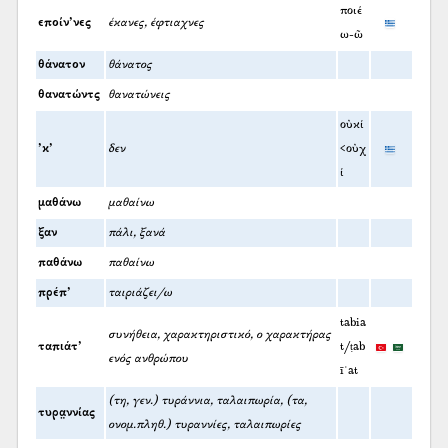
ποιέ
εποίν’νες
έκανες, έφτιαχνες
ω-ῶ
θάνατον
θάνατος
θανατώντς
θανατώνεις
οὐκί
’κ’
δεν
<οὐχ
ί
μαθάνω
μαθαίνω
ξαν
πάλι, ξανά
παθάνω
παθαίνω
πρέπ’
ταιριάζει/ω
tabia
συνήθεια, χαρακτηριστικό, ο χαρακτήρας
ταπιάτ’
t/ṭab
ενός ανθρώπου
īʿat
(τη, γεν.) τυράννια, ταλαιπωρία, (τα,
τυρα̤ννίας
ονομ.πληθ.) τυραννίες, ταλαιπωρίες