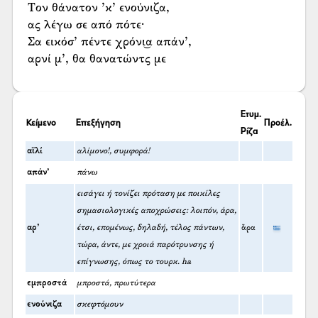
Τον θάνατον ’κ’ ενούνιζα,
ας λέγω σε από πότε·
Σα εικόσ’ πέντε χρόνι͜α απάν’,
αρνί μ’, θα θανατώντς με
Ετυμ.
Κείμενο
Επεξήγηση
Προέλ.
Ρίζα
αϊλί
αλίμονο!, συμφορά!
απάν’
πάνω
εισάγει ή τονίζει πρόταση με ποικίλες
σημασιολογικές αποχρώσεις: λοιπόν, άρα,
αρ’
έτσι, επομένως, δηλαδή, τέλος πάντων,
ἄρα
τώρα, άντε, με χροιά παρότρυνσης ή
επίγνωσης, όπως το τουρκ. ha
εμπροστά
μπροστά, πρωτύτερα
ενούνιζα
σκεφτόμουν