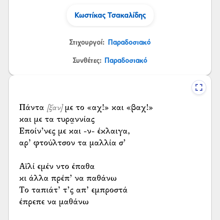
Κωστίκας Τσακαλίδης
Στιχουργοί:
Παραδοσιακό
Συνθέτες:
Παραδοσιακό
Πάντα
με το «αχ!» και «βαχ!»
[ξαν]
και με τα τυρα̤ννίας
Εποίν’νες με και -ν- έκλαιγα,
αρ’ φτούλτσον τα μαλλία σ’
Αϊλί εμέν ντο έπαθα
κι άλλα πρέπ’ να παθάνω
Το ταπιάτ’ τ’ς απ’ εμπροστά
έπρεπε να μαθάνω