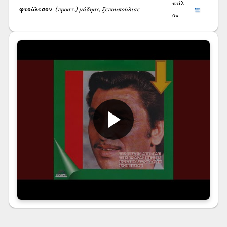
πτίλ
φτούλτσον
(προστ.) μάδησε, ξεπουπούλισε
ον