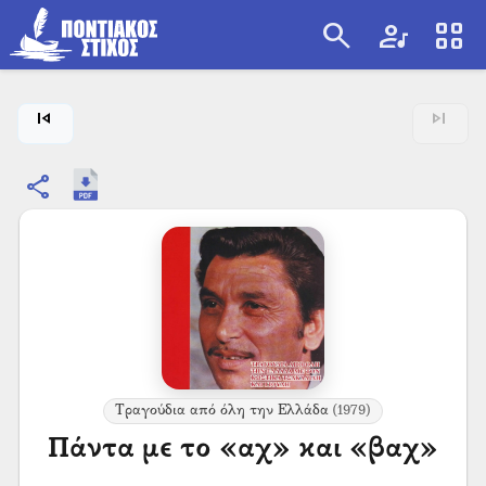
search
artist
view_cozy
search
skip_previous
skip_next
share
Τραγούδια από όλη την Ελλάδα
(1979)
Πάντα με το «αχ» και «βαχ»