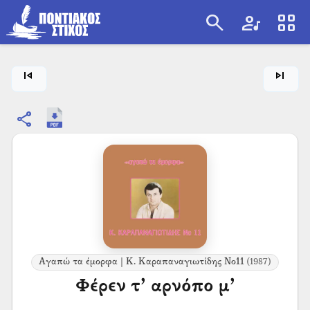
search
artist
view_cozy
search
skip_previous
skip_next
share
Αγαπώ τα έμορφα | Κ. Καραπαναγιωτίδης Νο11
(1987)
Φέρεν τ’ αρνόπο μ’