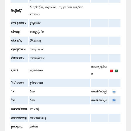
διαβάζει, περνάει, πηγαίνει κπ/κτ
δεβάζ’
κάπου
εγέρασεν
γέρασε
είνας
ένας/μία
ελέπ’ς
βλέπεις
επέμ’νεν
απόμεινε
έστεκεν
στεκόταν
zaten/ẕāte
ζατί
εξάλλου
n
’ίν’νταν
γίνονται
’κ’
δεν
οὐκί<οὐχί
’κι
δεν
οὐκί<οὐχί
κοντέσσα
κοντή
κοντύντς
κονταίνεις
μάκρι͜α
μήκη