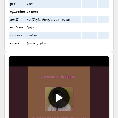
μέσ’
μέση
ομματόπα
ματάκια
ποτίζ’
ποτίζω/ει, δίνω/ει σε κπ να πιει
στράταν
δρόμο
τσίρταν
σταλιά
φέρεν
(προστ.) φέρε