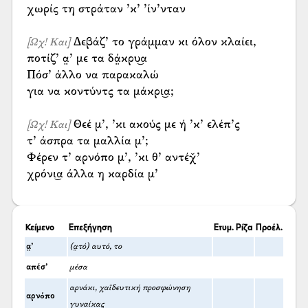
χωρίς τη στράταν ’κ’ ’ίν’νταν
Δεβάζ’ το γράμμαν κι όλον κλαίει,
[Ωχ! Και]
ποτίζ’ α̤’ με τα δά̤κρυ͜α
Πόσ’ άλλο να παρακαλώ
για να κοντύντς τα μάκρι͜α;
Θεέ μ’, ’κι ακούς με ή ’κ’ ελέπ’ς
[Ωχ! Και]
τ’ άσπρα τα μαλλία μ’;
Φέρεν τ’ αρνόπο μ’, ’κι θ’ αντέχ̌’
χρόνι͜α άλλα η καρδία μ’
Κείμενο
Επεξήγηση
Ετυμ. Ρίζα
Προέλ.
α̤’
(α̤τό) αυτό, το
απέσ’
μέσα
αρνάκι, χαϊδευτική προσφώνηση
αρνόπο
γυναίκας