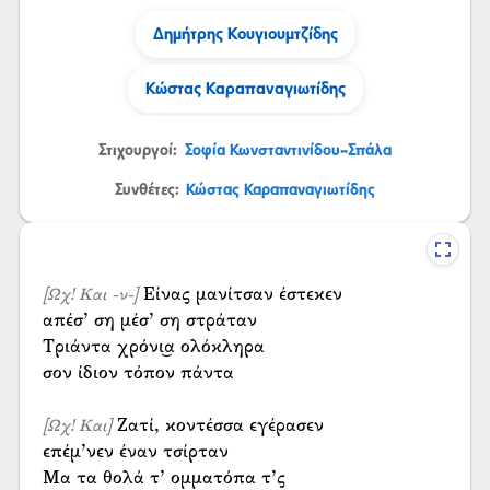
Δημήτρης Κουγιουμτζίδης
Κώστας Καραπαναγιωτίδης
Στιχουργοί:
Σοφία Κωνσταντινίδου-Σπάλα
Συνθέτες:
Κώστας Καραπαναγιωτίδης
Είνας μανίτσαν έστεκεν
[Ωχ! Και -ν-]
απέσ’ ση μέσ’ ση στράταν
Τριάντα χρόνι͜α ολόκληρα
σον ίδιον τόπον πάντα
Ζατί, κοντέσσα εγέρασεν
[Ωχ! Και]
επέμ’νεν έναν τσίρταν
Μα τα θολά τ’ ομματόπα τ’ς