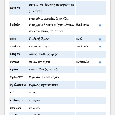
αρνάκι, χαϊδευτική προσφώνηση
αρνόπο
γυναίκας
(για τόπο) περνάει, διασχίζει,
δα̤βαίν’
(για χρόνο) περνάει (γενικότερα)
διαβαίνω
περνάει, παύει, τελειώνει
εμόν
δικός/ή/ό μου
ἐμοῦ
εποίκα
έκανα, έφτιαξα
ποιέω-ῶ
έσυρεν
έσυρε, τράβηξε, έριξε
ευτάει
κάνει, φτιάχνει
εὐθειάζω
εχάσεν
έχασε, έδιωξε, πέταξε
εχολίασα
θύμωσα, αγανάκτησα
εχολιάστεν
θύμωσε, αγανάκτησε
κα’
κάτω
κάθουμαι
κάθομαι
καν’νάν
κανέναν