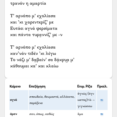
τρανόν η αμαρτία
Τ’ αρνόπο μ’ εχολίασα
και ’κι χαρεντερίζ’ με
Ευτάει αγνά φερσίματα
και πάντα τυρα̤ννίζ’ με -ν
Τ’ αρνόπο μ’ εχολίασα
καν’νάν τιδέν ’κι λέγω
Το νάζι μ’ δα̤βαίν’ σα δά̤κρυ͜α μ’
κάθουμαι κα’ και κλαίω
Κείμενο
Επεξήγηση
Ετυμ. Ρίζα
Προέλ.
ἀγνώς (άγν
σπουδαία, θαυμαστά, αλλόκοτα,
αγνά
ωστος)<ἀ- +
παράξενα
γιγνώσκω
άμον
σαν, όπως, καθώς
ἅμα