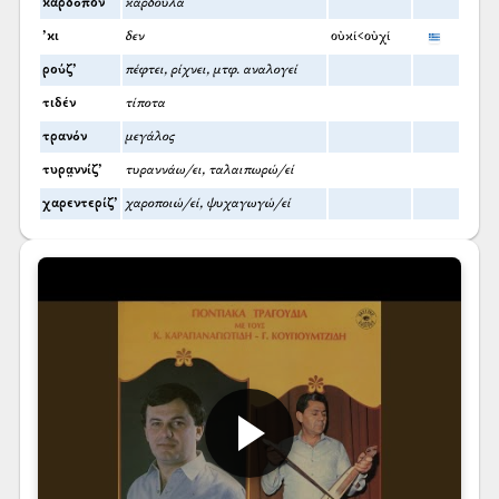
καρδόπον
καρδούλα
’κι
δεν
οὐκί<οὐχί
ρούζ’
πέφτει, ρίχνει, μτφ. αναλογεί
τιδέν
τίποτα
τρανόν
μεγάλος
τυρα̤ννίζ’
τυραννάω/ει, ταλαιπωρώ/εί
χαρεντερίζ’
χαροποιώ/εί, ψυχαγωγώ/εί