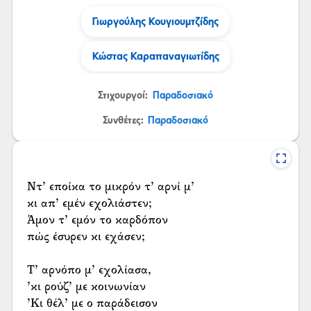
Γιωργούλης Κουγιουμτζίδης
Κώστας Καραπαναγιωτίδης
Στιχουργοί:
Παραδοσιακό
Συνθέτες:
Παραδοσιακό
Ντ’ εποίκα το μικρόν τ’ αρνί μ’
κι απ’ εμέν εχολιάστεν;
Άμον τ’ εμόν το καρδόπον
πώς έσυρεν κι εχάσεν;
Τ’ αρνόπο μ’ εχολίασα,
’κι ρούζ’ με κοινωνίαν
’Κι θέλ’ με ο παράδεισον