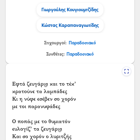
Γιωργούλης Κουγιουμτζίδης
Κώστας Καραπαναγιωτίδης
Στιχουργοί:
Παραδοσιακό
Συνθέτες:
Παραδοσιακό
Εφτά ζευγάρι͜α και το τέκ’
κρατούνε τα λαμπάδες
Κι η νύφε εσέβεν σο χορόν
με τοι παρανυφάδες
Ο ποπάς με το θυμιατόν
ευλογίζ’ τα ζευγάρι͜α
Και σο χορόν ο λυριτζ̌ής