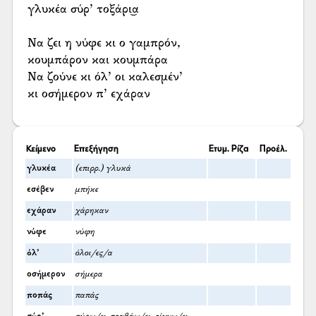
γλυκέα σύρ’ τοξάρι͜α
Να ζει η νύφε κι ο γαμπρόν,
κουμπάρον και κουμπάρα
Να ζούνε κι όλ’ οι καλεσμέν’
κι οσήμερον π’ εχάραν
Κείμενο
Επεξήγηση
Ετυμ. Ρίζα
Προέλ.
γλυκέα
(επιρρ.) γλυκά
εσέβεν
μπήκε
εχάραν
χάρηκαν
νύφε
νύφη
όλ’
όλοι/ες/α
οσήμερον
σήμερα
ποπάς
παπάς