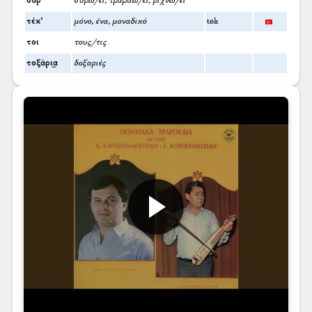
σύρ’
σύρω/ει, τραβάω/ει, ρίχνω/ει
τέκ’
μόνο, ένα, μοναδικό
tek
τοι
τους/τις
τοξάρι͜α
δοξαριές