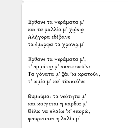
Έρθανε τα γεράματα μ’
και τα μαλλία μ’ χ̌ι͜όνι͜α
Αλήγορα εδέβανε
τα έμορφα τα χρόνι͜α μ’
Έρθανε τα γεράματα μ’,
τ’ ομμάτι͜α μ’ σκοτεινεύ’νε
Τα γόνατα μ’ ξάι ’κι κρατούν,
τ’ ωμία μ’ κα’ τσ̌οκεύ’νε
Θυμούμαι τα νεότητα μ’
και καίγεται η καρδία μ’
Θέλω να κλαίω ’κ’ επορώ,
φουρκίεται η λαλία μ’