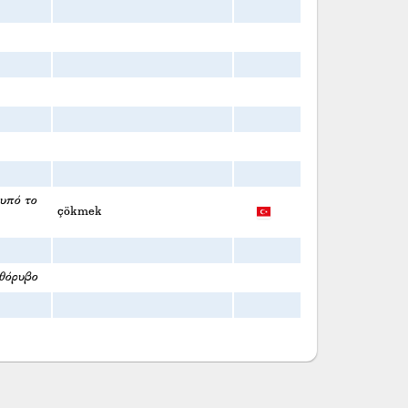
 υπό το
çökmek
θόρυβο