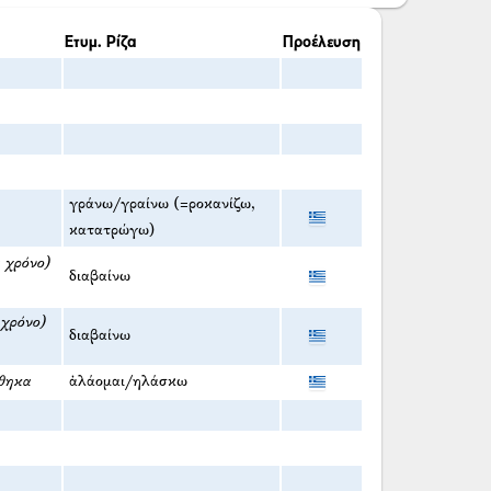
Ετυμ. Ρίζα
Προέλευση
γράνω/γραίνω (=ροκανίζω,
κατατρώγω)
α χρόνο)
διαβαίνω
 χρόνο)
διαβαίνω
ήθηκα
ἀλάομαι/ηλάσκω