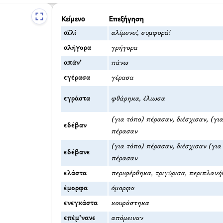
Κείμενο
Επεξήγηση
αϊλί
αλίμονο!, συμφορά!
αλήγορα
γρήγορα
απάν’
πάνω
εγέρασα
γέρασα
εγράστα
φθάρηκα, έλιωσα
(για τόπο) πέρασαν, διέσχισαν, (γι
εδέβαν
πέρασαν
(για τόπο) πέρασαν, διέσχισαν (για
εδέβανε
πέρασαν
ελάστα
περιφέρθηκα, τριγύρισα, περιπλαν
έμορφα
όμορφα
ενεγκάστα
κουράστηκα
επέμ’νανε
απόμειναν