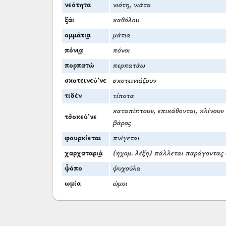
νεότητα
νιότη, νιάτα
ξάι
καθόλου
ομμάτι͜α
μάτια
πόνι͜α
πόνοι
πορπατώ
περπατάω
σκοτεινεύ’νε
σκοτεινιάζουν
τιδέν
τίποτα
καταπίπτουν, επικάθονται, κλίνουν
τσ̌οκεύ’νε
βάρος
φουρκίεται
πνίγεται
χαρχαταρι͜ά
(ηχομ. λέξη) πάλλεται παράγοντας 
ψ̌όπο
ψυχούλα
ωμία
ώμοι