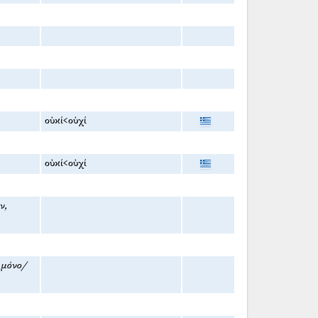
οὐκί<οὐχί
οὐκί<οὐχί
ν,
 μόνο/