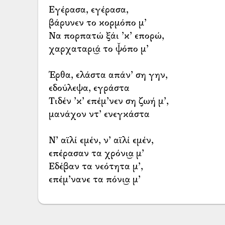
Εγέρασα, εγέρασα,
βάρυνεν το κορμόπο μ’
Να πορπατώ ξάι ’κ’ επορώ,
χαρχαταρι͜ά το ψ̌όπο μ’
Έρθα, ελάστα απάν’ ση γην,
εδούλεψα, εγράστα
Τιδέν ’κ’ επέμ’νεν ση ζωή μ’,
μανάχον ντ’ ενεγκάστα
Ν’ αϊλί εμέν, ν’ αϊλί εμέν,
επέρασαν τα χρόνι͜α μ’
Εδέβαν τα νεότητα μ’,
επέμ’νανε τα πόνι͜α μ’