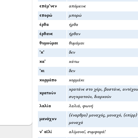
επέμ’νεν
απόμεινε
επορώ
μπορώ
έρθα
ήρθα
έρθανε
ήρθαν
θυμούμαι
θυμάμαι
’κ’
δεν
κα’
κάτω
’κι
δεν
κορμόπο
κορμάκι
κρατάνε στο χέρι, βαστάνε, αντέχου
κρατούν
συγκρατούν, διαρκούν
λαλία
λαλιά, φωνή
(έναρθρο) μοναχός, μοναχό, (επίρρ)
μανάχον
μοναχά
ν’ αϊλί
αλίμονο!, συμφορά!