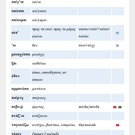
καίγ’νε
καίνε
καίεσαι
καίγεσαι
καίουμαι
καίγομαι
προς τα εκεί, προς το μέρος
κέσου<κεῖσ’<κεῖσε<
κέσ’
εκείνο
ἐκεῖσε
’κι
δεν
οὐκί<οὐχί
μαναχέσσα
μονάχη
ξάι
καθόλου
όπου, οπουδήποτε, σε
όθεν
όποιον
ομματόπα
ματάκια
παίρτς
παίρνεις
σεβτι͜ά
έρωτας
sevda/sevdā
στάζ’νε
στάζουνε
ταγιανίζω
αντέχω, βαστάω, υπομένω
dayanmak
τέρεν
(προστ.) κοίταξε