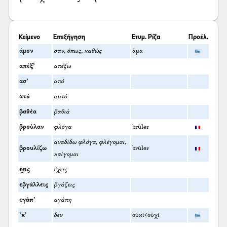
Κείμενο
Επεξήγηση
Ετυμ. Ρίζα
Προέλ.
άμον
σαν, όπως, καθώς
ἅμα
απέξ’
απέξω
ασ’
από
ατό
αυτό
βαθέα
βαθιά
βρούλαν
φλόγα
brûler
αναδίδω φλόγα, φλέγομαι,
βρουλίζω
brûler
καίγομαι
έ͜εις
έχεις
εβγάλλεις
βγάζεις
εγάπ’
αγάπη
’κ’
δεν
οὐκί<οὐχί