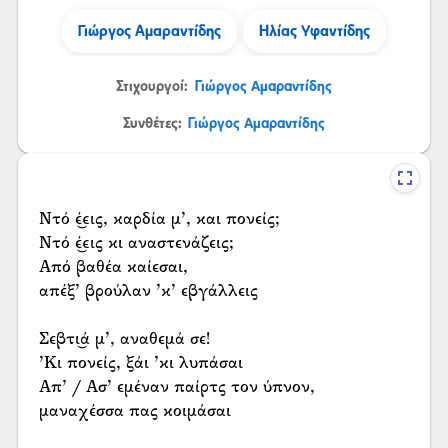
Γιώργος Αμαραντίδης
Ηλίας Υφαντίδης
Στιχουργοί:
Γιώργος Αμαραντίδης
Συνθέτες:
Γιώργος Αμαραντίδης
Ντό έ͜εις, καρδία μ’, και πονείς;
Ντό έ͜εις κι αναστενάζεις;
Από βαθέα καίεσαι,
απέξ’ βρούλαν ’κ’ εβγάλλεις
Σεβτι͜ά μ’, αναθεμά σε!
’Κι πονείς, ξάι ’κι λυπάσαι
Απ’ / Ασ’ εμέναν παίρτς τον ύπνον,
μαναχέσσα πας κοιμάσαι