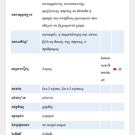
καταρράκτη, καταπακτής,
οριζόντιας πόρτας σε δάπεδο ή
καταρράχτε
οροφή του στάβλου/μαντριού που
οδηγεί σε ξεχωριστό χώρο
κατώφλι, η παράπλευρη και κάτω
κατωθύρ’
ξύλινη δοκός της πόρτας, ο
πρόδρομος
keme
nçe/k
κεμεντζ̌ές
λύρας
emān
çe
κεπία
(ον.) κήποι, (αιτ.) κήπους
κλαίγ’νε
κλαίνε
κόρδας
χορδές
κρεμόν
γκρεμό
λείμψανον
το νεκρό σώμα
λιβάδ’
λιβάδι