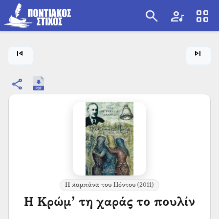
search
artist
view_cozy
search
skip_previous
skip_next
share
Η καμπάνα του Πόντου
(2011)
Η Κρώμ’ τη χαράς το πουλίν