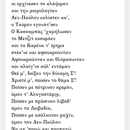
κι ερχίνεσεν το κλάψιμον
και την μοιρολογίαν
Αεν-Παύλον εκλίστεν κα’,
ο Ταύρον εγονάτ’σεν
Ο Κασκαμπάς ’χαμήλωσεν
το Μετζ̌ίτ εκουράεν
και τα Καμένα τ’ έρημα
στέκ’νε και αφουκρούνταν
Αφουκρούνταν και θλίφκουνταν
και κλαίγ’νε ούλ’ εντάμαν
Θεέ μ’, δείξον την δύναμη Σ’!
Χριστέ μ’, ποίσον το θάμα Σ’!
Ποίσον με πέτρινον κρεμόν,
άμον τ’ Αλογοστάρι͜α,
Ποίσον με πράσινον λιβάδ’
άμον τα Λειβαδία,
Ποίσον με ασάλευτον ραχ̌ίν,
άμον τον Αεν-Παύλον
Να μη ’πορώ και πορπατώ,