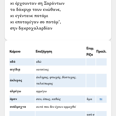
κι έρχουνταν ση Σαράντων
τα δάκρυ͜α τουν ενώθανε,
κι εγέντανε ποτάμι
κι εποταμίγαν σο ποτάμ’,
σην δα̤κροχαλαρδίαν
Ετυμ.
Κείμενο
Επεξήγηση
Προέλ.
Ρίζα
αδά
εδώ
αιγίδι͜α
κατσίκες
άκληρος, φτωχός, δύστυχος,
άκλερος
ταλαίπωρος
αλμέγω
αρμέγω
άμον
σαν, όπως, καθώς
ἅμα
ανάλμεχτα
αυτά που δεν έχουν αρμεχθεί
ασό σ