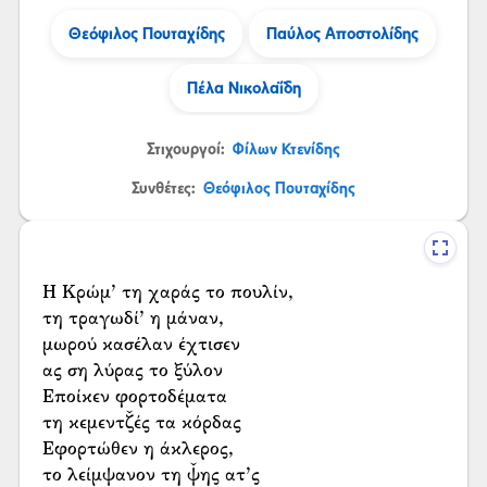
Θεόφιλος Πουταχίδης
Παύλος Αποστολίδης
Πέλα Νικολαΐδη
Στιχουργοί:
Φίλων Κτενίδης
Συνθέτες:
Θεόφιλος Πουταχίδης
Η Κρώμ’ τη χαράς το πουλίν,
τη τραγωδί’ η μάναν,
μωρού κασέλαν έχτισεν
ας ση λύρας το ξύλον
Εποίκεν φορτοδέματα
τη κεμεντζ̌ές τα κόρδας
Εφορτώθεν η άκλερος,
το λείμψανον τη ψ̌ης ατ’ς