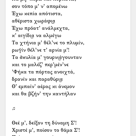
σον τόπο μ’ ν’ απομένω
Έχω κεπία απότιστα,
αθέριστα χωράφι͜α
Έχω πρόατ’ ανάλμεχτα,
κ’ αιγίδι͜α να αλμέγω
Τα χτήνια μ’ θέλ’νε το πλυμίν,
ρωγ̆ίν θέλ’νε τ’ αρνία μ’!
Τα σ̌κυλία μ’ γουρνι͜άγουνταν
και το μαλέζ’ περ’μέν’νε
’Φήκα τα πόρτας ανοιχτά,
δρανίν και παραθύρι͜α
Θ’ εμπαίν’ αέρας κι άνεμον
και θα βζήν’ την καντήλαν
♫
Θεέ μ’, δείξον τη δύναμη Σ’!
Χριστέ μ’, ποίσον το θάμα Σ’!