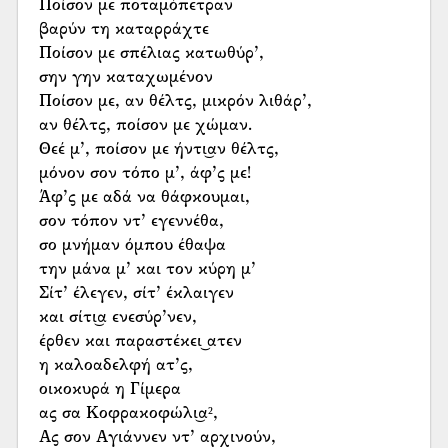
Ποίσον με ποταμόπετραν
βαρύν τη καταρράχτε
Ποίσον με σπέλιας κατωθύρ’,
σην γην καταχωμένον
Ποίσον με, αν θέλτς, μικρόν λιθάρ’,
αν θέλτς, ποίσον με χώμαν.
Θεέ μ’, ποίσον με ήντι͜αν θέλτς,
μόνον σον τόπο μ’, άφ’ς με!
Άφ’ς με αδά να θάφκουμαι,
σον τόπον ντ’ εγεννέθα,
σο μνήμαν όμπου έθαψα
την μάνα μ’ και τον κύρη μ’
Σίτ’ έλεγεν, σίτ’ έκλαιγεν
και σίτι͜α ενεσύρ’νεν,
έρθεν και παραστέκει͜ ατεν
η καλοαδελφή ατ’ς,
οικοκυρά η Γίμερα
ας σα Κοφρακοφώλι͜α²,
Ας σον Αγιάννεν ντ’ αρχινούν,