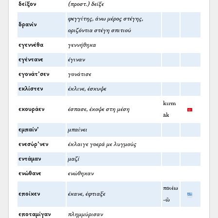
δείξον
(προστ.) δείξε
φεγγίτης, άνω μέρος στέγης,
δρανίν
οριζόντια στέγη σπιτιού
εγεννέθα
γεννήθηκα
εγέντανε
έγιναν
εγονάτ’σεν
γονάτισε
εκλίστεν
έκλινε, έσκυψε
kırm
εκουράεν
έσπασε, έκοψε στη μέση
ak
εμπαίν’
μπαίνει
ενεσύρ’νεν
έκλαιγε γοερά με λυγμούς
εντάμαν
μαζί
ενώθανε
ενώθηκαν
ποιέω
εποίκεν
έκανε, έφτιαξε
-ῶ
εποταμίγαν
πλημμύρισαν