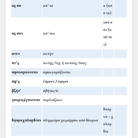
ας σα
απ’ τα
α (απ
ό τα)
ασό σ
ον (α
ας σον
απ’ τον
πό το
ν)
ατεν
αυτήν
ατ’ς
αυτής/της ή αυτούς/τους
αφουκρούνταν
αφουγκράζονται
άφ’ς
(προστ.) άφησε
βζήν’
σβήνω/ει
γουρνι͜άγουνταν
ουρλιάζουν
δάκρ
υα + χ
δα̤κροχαλαρδίαν
πλημμύρα χειμάρρου από δάκρυα
αλαρ
δία