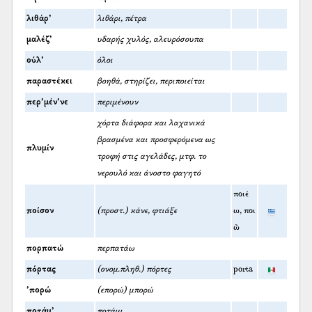
λιθάρ’
λιθάρι, πέτρα
μαλέζ’
υδαρής χυλός, αλευρόσουπα
ούλ’
όλοι
παραστέκει
βοηθά, στηρίζει, περιποιείται
περ’μέν’νε
περιμένουν
χόρτα διάφορα και λαχανικά
βρασμένα και προσφερόμενα ως
πλυμίν
τροφή στις αγελάδες, μτφ. το
νερουλό και άνοστο φαγητό
ποιέ
ποίσον
(προστ.) κάνε, φτιάξε
ω, ποι
ῶ
πορπατώ
περπατάω
πόρτας
(ονομ.πληθ.) πόρτες
porta
’πορώ
(επορώ) μπορώ
ποτάμ’
ποτάμι