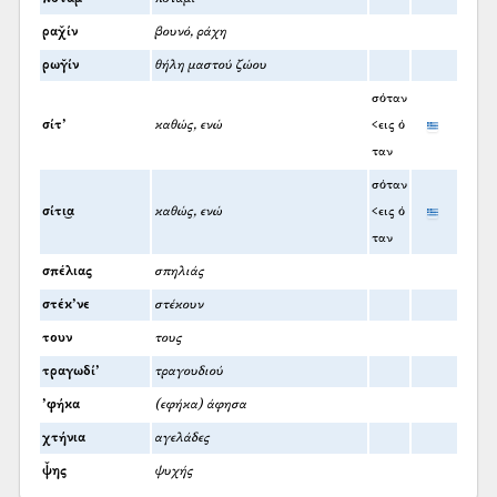
ραχ̌ίν
βουνό, ράχη
ρωγ̆ίν
θήλη μαστού ζώου
σόταν
σίτ’
καθώς, ενώ
<εις ό
ταν
σόταν
σίτι͜α
καθώς, ενώ
<εις ό
ταν
σπέλιας
σπηλιάς
στέκ’νε
στέκουν
τουν
τους
τραγωδί’
τραγουδιού
’φήκα
(εφήκα) άφησα
χτήνια
αγελάδες
ψ̌ης
ψυχής