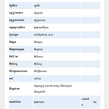
έρθεν
ήρθε
ερχίνεσεν
άρχισε
έρχουνταν
έρχονται
εφορτώθεν
φορτώθηκε
ήντι͜αν
οτιδήποτε, ό,τι
θάμα
θαύμα
θάφκουμαι
θαφτώ
θέλ’νε
θέλουν
θέλτς
θέλεις
θλίφκουνταν
θλίβονται
κα’
κάτω
περιοχή κοντά στην Παναγία
Καμένα
Σουμελά
cassel
κασέλαν
φέρετρο
a