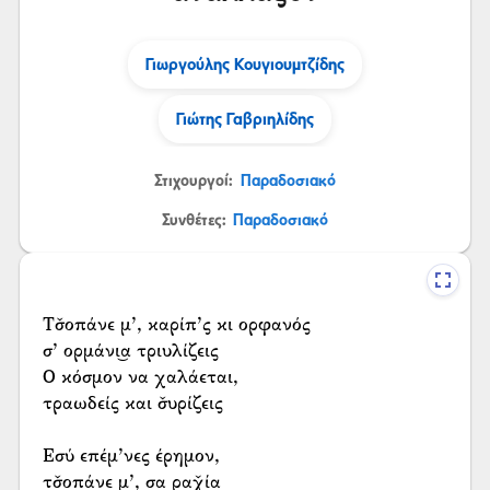
Γιωργούλης Κουγιουμτζίδης
Γιώτης Γαβριηλίδης
Στιχουργοί:
Παραδοσιακό
Συνθέτες:
Παραδοσιακό
Τσ̌οπάνε μ’, καρίπ’ς κι ορφανός
σ’ ορμάνι͜α τριυλίζεις
Ο κόσμον να χαλάεται,
τραωδείς και σ̌υρίζεις
Εσύ επέμ’νες έρημον,
τσ̌οπάνε μ’, σα ραχ̌ία