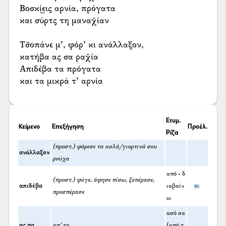
Βοσκί͜εις αρνία, πρόγατα
και σύρτς τη μαναχ̌ίαν
Τσ̌οπάνε μ’, φόρ’ κι ανάλλαξον,
κατήβα ας σα ραχ̌ία
Απιδέβα τα πρόγατα
και τα μικρά τ’ αρνία
Ετυμ.
Κείμενο
Επεξήγηση
Προέλ.
Ρίζα
(προστ.) φόρεσε τα καλά/γιορτινά σου
ανάλλαξον
ρούχα
από + δ
(προστ.) φύγε, άφησε πίσω, ξεπέρασε,
απιδέβα
ιαβαίν
προσπέρασε
ω
ασό σα
ας σα
απ’ τα
(από τ