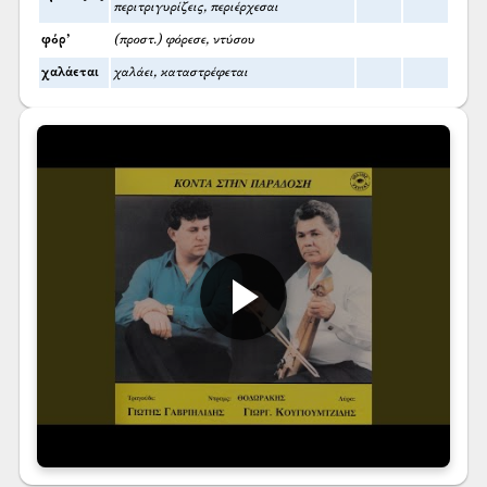
περιτριγυρίζεις, περιέρχεσαι
φόρ’
(προστ.) φόρεσε, ντύσου
χαλάεται
χαλάει, καταστρέφεται