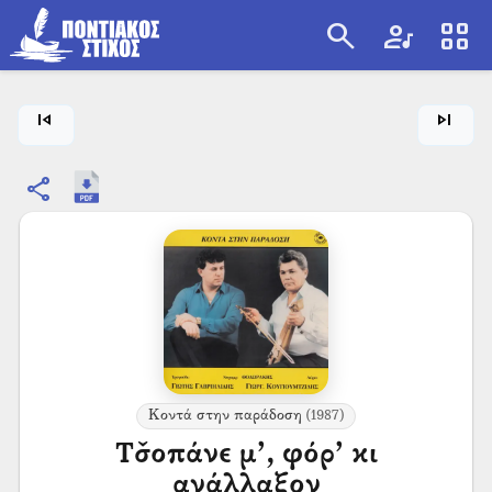
search
artist
view_cozy
search
skip_previous
skip_next
share
Κοντά στην παράδοση
(1987)
Τσ̌οπάνε μ’, φόρ’ κι
ανάλλαξον