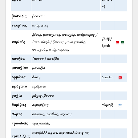
α)
βοσκί͜εις
βοσκάς
επέμ’νες
απόμεινες
ξένος, μοναχικός, φτωχός, ανήμπορος /
garip/
καρίπ’ς
(αιτ. πληθ.) ξένους, μοναχικούς,
ġarīb
φτωχούς, ανήμπορους
κατήβα
(προστ.) κατέβα
μαναχ̌ίαν
μοναξιά
ορμάνι͜α
δάση
orman
πρόγατα
πρόβατα
ραχ̌ία
ράχες, βουνά
σ̌υρίζεις
σφυρίζεις
σῦριγξ
σύρτς
σέρνεις, τραβάς, ρίχνεις
τραωδείς
τραγουδάς
περιβάλλεις κτ, περικυκλώνεις κτ,
τριυλίζεις