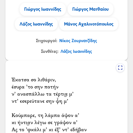
Γιώργος Ιωαννίδης
Γιώργος Ματθαίου
Λάζος Ιωαννίδης
Μάνος Αχαλινοτόπουλος
Στιχουργοί:
Νίκος Ζουρνατζίδης
Συνθέτες:
Λάζος Ιωαννίδης
Έκατσα σο λιθάριν,
έσυρα ’το σην ποτήν
ν’ ανασπάλλω τα τέρτι͜α μ’
ντ’ εσερεύτανε σην ψ̌η μ’
Κούμπαρε, τη λάμπα άψον α’
κι ήντι͜αν λέγω σε γράψον α’
Ας το ’φκάλι μ’ κι έξ’ ντ’ εδήβαν