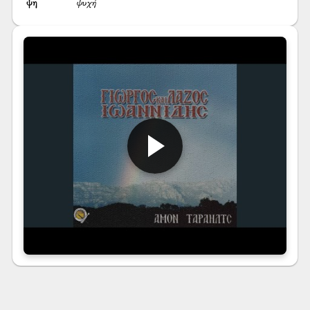
ψ̌η
ψυχή