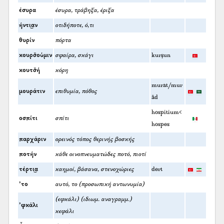
έσυρα
έσυρα, τράβηξα, έριξα
ήντι͜αν
οτιδήποτε, ό,τι
θυρίν
πόρτα
κουρσ̌ούμιν
σφαίρα, σκάγι
kurşun
κουτσ̌ή
κόρη
murat/mur
μουράτιν
επιθυμία, πόθος
ād
hospitium<
οσπίτι
σπίτι
hospes
παρχάριν
ορεινός τόπος θερινής βοσκής
ποτήν
κάθε οινοπνευματώδες ποτό, πιοτί
τέρτι͜α
καημοί, βάσανα, στενοχώριες
dert
’το
αυτό, το (προσωπική αντωνυμία)
(εφκάλι) (ιδιωμ. αναγραμμ.)
’φκάλι
κεφάλι