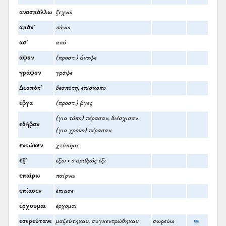
ανασπάλλω
ξεχνώ
απάν’
πάνω
ασ’
από
άψον
(προστ.) άναψε
γράψον
γράψε
Δεσπότ’
δεσπότη, επίσκοπο
έβγα
(προστ.) βγες
(για τόπο) πέρασαν, διέσχισαν
εδήβαν
(για χρόνο) πέρασαν
εντώκεν
χτύπησε
έξ’
έξω • ο αριθμός έξι
επαίρω
παίρνω
επίασεν
έπιασε
έρχουμαι
έρχομαι
εσερεύτανε
μαζεύτηκαν, συγκεντρώθηκαν
σωρεύω