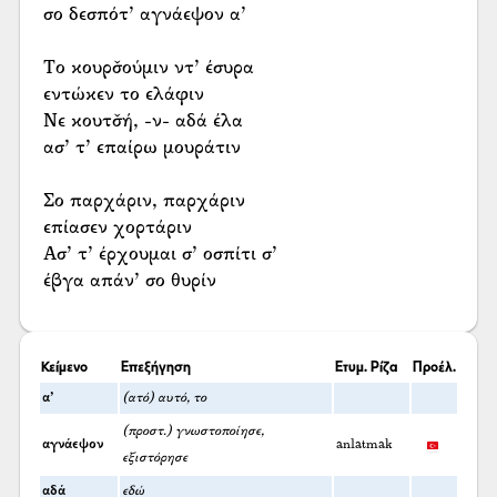
σο δεσπότ’ αγνάεψον α’
Το κουρσ̌ούμιν ντ’ έσυρα
εντώκεν το ελάφιν
Νε κουτσ̌ή, -ν- αδά έλα
ασ’ τ’ επαίρω μουράτιν
Σο παρχάριν, παρχάριν
επίασεν χορτάριν
Ασ’ τ’ έρχουμαι σ’ οσπίτι σ’
έβγα απάν’ σο θυρίν
Κείμενο
Επεξήγηση
Ετυμ. Ρίζα
Προέλ.
α’
(ατό) αυτό, το
(προστ.) γνωστοποίησε,
αγνάεψον
anlatmak
εξιστόρησε
αδά
εδώ