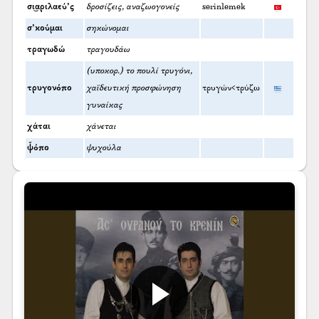
σι͜αριλαεύ’ς
δροσίζεις, αναζωογονείς
serinlemek
σ’κούμαι
σηκώνομαι
τραγωδώ
τραγουδάω
(υποκορ.) το πουλί τρυγόνι,
τρυγονόπο
χαϊδευτική προσφώνηση
τρυγών<τρύζω
γυναίκας
χάται
χάνεται
ψ̌όπο
ψυχούλα