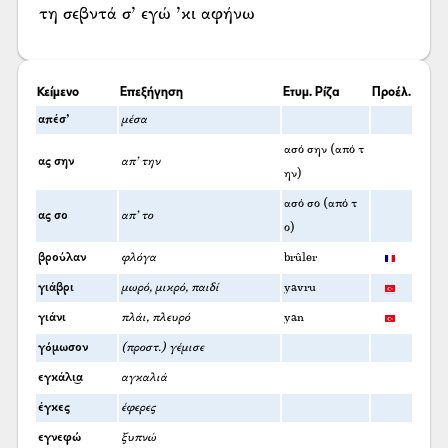
τη σεβντά σ’ εγώ ’κι αφήνω
Κείμενο
Επεξήγηση
Ετυμ. Ρίζα
Προέλ.
απέσ’
μέσα
ασό σην (από τ
ας σην
απ’ την
ην)
ασό σο (από τ
ας σο
απ’ το
ο)
βρούλαν
φλόγα
brûler
γιάβρι
μωρό, μικρό, παιδί
yavru
γιάνι
πλάι, πλευρό
yan
γόμωσον
(προστ.) γέμισε
εγκάλι͜α
αγκαλιά
έγκες
έφερες
εγνεφώ
ξυπνώ