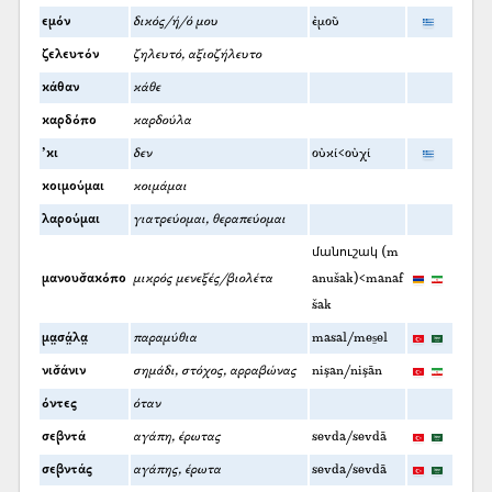
εμόν
δικός/ή/ό μου
ἐμοῦ
ζελευτόν
ζηλευτό, αξιοζήλευτο
κάθαν
κάθε
καρδόπο
καρδούλα
’κι
δεν
οὐκί<οὐχί
κοιμούμαι
κοιμάμαι
λαρούμαι
γιατρεύομαι, θεραπεύομαι
մանուշակ (m
μανουσ̌ακόπο
μικρός μενεξές/βιολέτα
anušak)<manaf
šak
μα̤σά̤λα̤
παραμύθια
masal/mes̱el
νισ̌άνιν
σημάδι, στόχος, αρραβώνας
nişan/nişān
όντες
όταν
σεβντά
αγάπη, έρωτας
sevda/sevdā
σεβντάς
αγάπης, έρωτα
sevda/sevdā