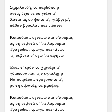
Σι͜αριλαεύ’ς το καρδόπο μ’
όντες έχω σε σο γιάνι μ’
Χάται ας σο ψ̌όπο μ’, γιάβρι μ’,
κάθαν βρούλαν και νισ̌άνιν
Κοιμούμαι, εγνεφώ και σ’κούμαι,
ας ση σεβντά σ’ ’κι λαρούμαι
Τραγωδώ, τρώγω και πίνω,
τη σεβντά σ’ εγώ ’κι αφήνω
Έλα, τ’ εμόν το χ̌ι͜ονάρι μ’
γόμωσον και την εγκάλι͜α μ’
Να κοιμάσαι, τρυγονόπο μ’,
με τη σεβντάς τα μα̤σά̤λα̤
Κοιμούμαι, εγνεφώ και σ’κούμαι,
ας ση σεβντά σ’ ’κι λαρούμαι
Τραγωδώ, τρώγω και πίνω,