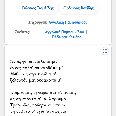
Γιώργος Σιαμλίδης
Θόδωρος Κοτίδης
Στιχουργοί:
Αγγελική Παμπουκίδου
Συνθέτες:
Αγγελική Παμπουκίδου
|
Θόδωρος Κοτίδης
Άνοιξην και καλοκαίριν
έγκες απέσ’ σο καρδόπο μ’
Μεθώ ας σην ευωδία σ’,
ζελευτόν μανουσ̌ακόπο μ’
Κοιμούμαι, εγνεφώ και σ’κούμαι,
ας ση σεβντά σ’ ’κι λαρούμαι
Τραγωδώ, τρώγω και πίνω,
τη σεβντά σ’ εγώ ’κι αφήνω