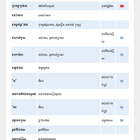
γιοργάνι
πάπλωμα
yorgan
εείνον
εκείνον
εκρέμ’σα
γκρέμισα, έριξα κατά γης
εὐθειάζ
ευτάγω
κάνω, φτιάχνω
ω
εὐθειάζ
ευτάει
κάνει, φτιάχνει
ω
εφέκα
άφησα
οὐκί<ο
’κ’
δεν
ὐχί
κατασ̌κίουμαι
κατασκίζομαι
οὐκί<ο
’κι
δεν
ὐχί
κρούγω
χτυπώ
κρούω
μεθύνω
μεθάω
νουνίζω
σκέφτομαι