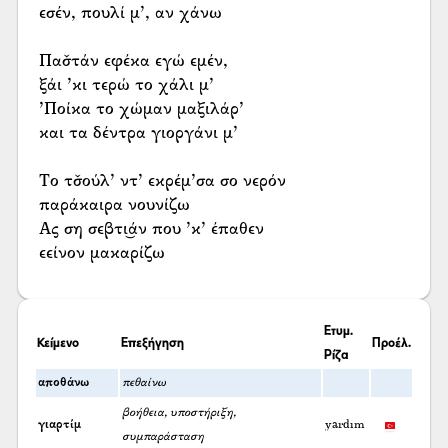
εσέν, πουλί μ’, αν χάνω
Πασ̌τάν εφέκα εγώ εμέν,
ξάι ’κι τερώ το χάλι μ’
’Ποίκα το χώμαν μαξιλάρ’
και τα δέντρα γιοργάνι μ’
Το τσ̌ούλ’ ντ’ εκρέμ’σα σο νερόν
παράκαιρα νουνίζω
Ας ση σεβτι͜άν που ’κ’ έπαθεν
εείνον μακαρίζω
Ετυμ.
Κείμενο
Επεξήγηση
Προέλ.
Ρίζα
αποθάνω
πεθαίνω
βοήθεια, υποστήριξη,
γιαρτίμ
yardım
συμπαράσταση