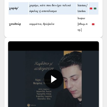
χαράμι, κάτι που δεν έχει τελικά
haram/
χαράμ’
όφελος ή αποτέλεσμα
ḥarām
huşur
χουσ̌ούρ
κομμάτια, θρύψαλα
[οθωμ.π
ερ.]