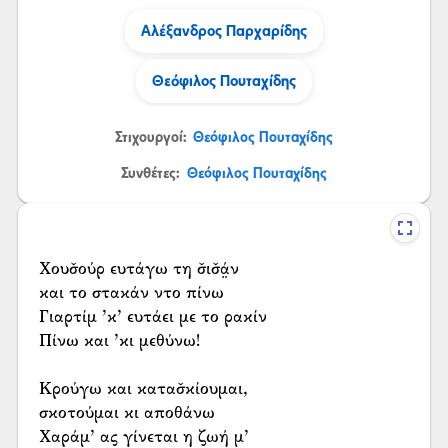
Αλέξανδρος Παρχαρίδης
Θεόφιλος Πουταχίδης
Στιχουργοί:
Θεόφιλος Πουταχίδης
Συνθέτες:
Θεόφιλος Πουταχίδης
Χουσ̌ούρ ευτάγω τη σ̌ισ̌ά̤ν
και το στακάν ντο πίνω
Γιαρτίμ ’κ’ ευτάει με το ρακίν
Πίνω και ’κι μεθύνω!
Κρούγω και κατασ̌κίουμαι,
σκοτούμαι κι αποθάνω
Χαράμ’ ας γίνεται η ζωή μ’