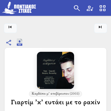
search
artist
view_cozy
search
skip_previous
skip_next
share
Καρδόπο μ’ ατεβίρευτον
(2003)
Γιαρτίμ ’κ’ ευτάει με το ρακίν