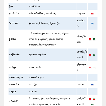
ξάι
καθόλου
πασ̌τάν
ολωσδιόλου, εντελώς
baştan
ποιέω-
’ποίκα
(εποίκα) έκανα, έφτιαξα
ῶ
αλκοολούχο ποτό που παράγεται
rakı/ˁar
ρακίν
από τη ζύμωση φρούτων ή
aḳī
στεμφύλων φρούτων
sevda/s
σεβτι͜άν
έρωτα, αγάπη
evdā
şişe/şīş
σ̌ισ̌ά̤ν
μπουκάλι
e
σκοτούμαι
σκοτώνομαι
στακάν
ποτήρι
стакан
τερώ
κοιτώ
λινάτσα, (συνεκδοχικά) φτηνό ή
çul/cūl
τσ̌ούλ’
παλιό στρωσίδι, κουρέλι
ή cull