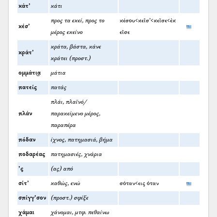
κάτ’
κάτι
προς τα εκεί, προς το
κέσου<κεῖσ’<κεῖσε<ἐκ
κέσ’
μέρος εκείνο
εῖσε
κράτα, βάστα, κάνε
κράτ’
κράτει (προστ.)
ομμάτι͜α
μάτια
πατείς
πατάς
πλάι, πλαϊνό/
πλάν
παρακείμενο μέρος,
παραπέρα
πόδαν
ίχνος, πατημασιά, βήμα
ποδαρέας
πατημασιές, χνάρια
’ς
(ας) από
σίτ’
καθώς, ενώ
σόταν<εις όταν
σπίγγ’σον
(προστ.) σφίξε
χάμαι
χάνομαι, μτφ. πεθαίνω