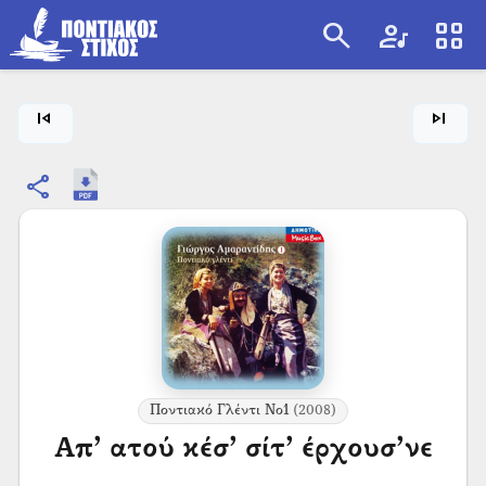
search
artist
view_cozy
search
skip_previous
skip_next
share
Ποντιακό Γλέντι Νο1
(2008)
Απ’ ατού κέσ’ σίτ’ έρχουσ’νε