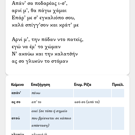
Απάν’ σα ποδαρέας ι-σ’,
αρνί μ’, θα πάγω χάμαι
Επάρ’ με σ’ εγκαλιόπο σου,
καλά σπίγγ’σον και κράτ’ με
Αρνί μ’, την πόδαν ντο πατείς,
εγώ να έμ’ το χώμαν
Ν’ ακούω και την καλατσ̌ήν
ας σο γλυκύν το στόμαν
Κείμενο
Επεξήγηση
Ετυμ. Ρίζα
Προέλ.
απάν’
πάνω
ας σο
απ’ το
ασό σο (από το)
εκεί (σε τόπο ή σημείο
ατού
που βρίσκεται σε κάποιο
απόσταση)
γλυκύν
γλυκιά/ό