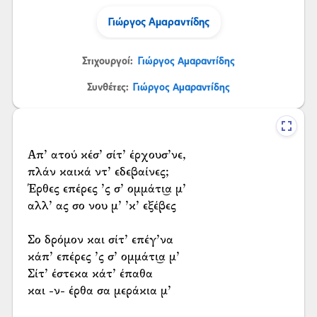
Γιώργος Αμαραντίδης
Στιχουργοί:
Γιώργος Αμαραντίδης
Συνθέτες:
Γιώργος Αμαραντίδης
Απ’ ατού κέσ’ σίτ’ έρχουσ’νε,
πλάν καικά ντ’ εδεβαίνες;
Έρθες επέρες ’ς σ’ ομμάτι͜α μ’
αλλ’ ας σο νου μ’ ’κ’ εξέβες
Σο δρόμον και σίτ’ επέγ’να
κάπ’ επέρες ’ς σ’ ομμάτι͜α μ’
Σίτ’ έστεκα κάτ’ έπαθα
και -ν- έρθα σα μεράκια μ’