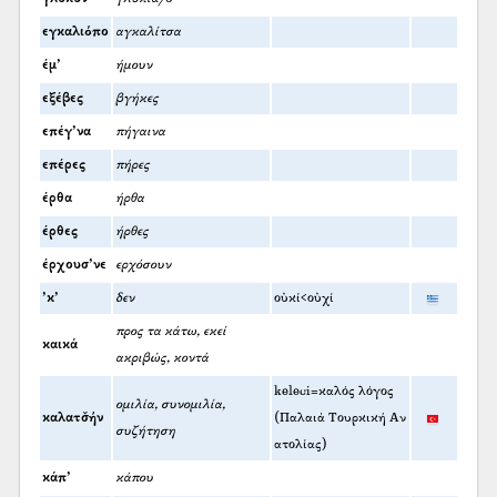
εγκαλιόπο
αγκαλίτσα
έμ’
ήμουν
εξέβες
βγήκες
επέγ’να
πήγαινα
επέρες
πήρες
έρθα
ήρθα
έρθες
ήρθες
έρχουσ’νε
ερχόσουν
’κ’
δεν
οὐκί<οὐχί
προς τα κάτω, εκεί
καικά
ακριβώς, κοντά
keleci=καλός λόγος
ομιλία, συνομιλία,
καλατσ̌ήν
(Παλαιά Τουρκική Αν
συζήτηση
ατολίας)
κάπ’
κάπου