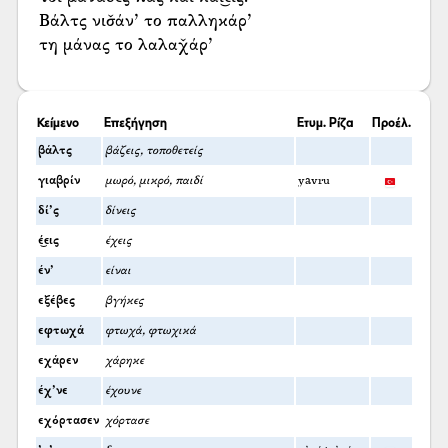
Βάλτς νισ̌άν’ το παλληκάρ’
τη μάνας το λαλαχ̌άρ’
Κείμενο
Επεξήγηση
Ετυμ. Ρίζα
Προέλ.
βάλτς
βάζεις, τοποθετείς
γιαβρίν
μωρό, μικρό, παιδί
yavru
δί’ς
δίνεις
έ͜εις
έχεις
έν’
είναι
εξέβες
βγήκες
εφτωχά
φτωχά, φτωχικά
εχάρεν
χάρηκε
έχ’νε
έχουνε
εχόρτασεν
χόρτασε