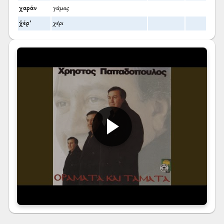
χαράν
γάμος
χ̌έρ’
χέρι