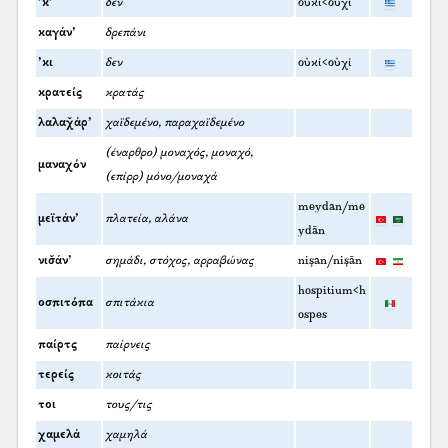
’κ’
δεν
οὐκί<οὐχί
καγάν’
δρεπάνι
’κι
δεν
οὐκί<οὐχί
κρατείς
κρατάς
λαλαχ̌άρ’
χαϊδεμένο, παραχαϊδεμένο
(έναρθρο) μοναχός, μοναχό,
μαναχόν
(επίρρ) μόνο/μοναχά
meydan/me
μεϊτάν’
πλατεία, αλάνα
ydān
νισ̌άν’
σημάδι, στόχος, αρραβώνας
nişan/nişān
hospitium<h
οσπιτόπα
σπιτάκια
ospes
παίρτς
παίρνεις
τερείς
κοιτάς
τοι
τους/τις
χαμελά
χαμηλά