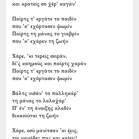
και κρατείς σο χ̌έρ’ καγάν’
Παίρτς τ’ εργάτε το παιδίν
που ’κ’ εχόρτασεν ψωμίν
Παίρτς τη μάνας το γιαβρίν
που ’κ’ εχάρεν τη ζωήν
Χάρε, ’κι τερείς σειράν,
δί’ς καημούς και παίρτς χαράν
Παίρτς τ’ εργάτε το παιδίν
που ’κ’ εχόρτασεν ψωμίν
Βάλτς νισ̌άν’ το παλληκάρ’
τη μάνας το λαλαχ̌άρ’
Π’ έν’ τη άνοιξης κλαδίν
δικαιούται τη ζωήν
Χάρε, εσύ μανίτσαν ’κι έ͜εις,
τοι μανάδες πας και καί͜εις!