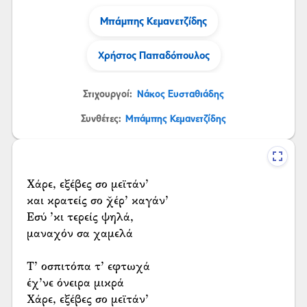
Μπάμπης Κεμανετζίδης
Χρήστος Παπαδόπουλος
Στιχουργοί:
Νάκος Ευσταθιάδης
Συνθέτες:
Μπάμπης Κεμανετζίδης
Χάρε, εξέβες σο μεϊτάν’
και κρατείς σο χ̌έρ’ καγάν’
Εσύ ’κι τερείς ψηλά,
μαναχόν σα χαμελά
Τ’ οσπιτόπα τ’ εφτωχά
έχ’νε όνειρα μικρά
Χάρε, εξέβες σο μεϊτάν’