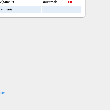
είρουν κτ
çürümek
) φωλιάς
kies