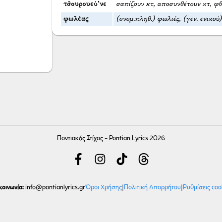
τσ̌ουρουεύ’νε
σαπίζουν κτ, αποσυνθέτουν κτ, φθ
φωλέας
(ονομ.πληθ.) φωλιές, (γεν. ενικού
Ποντιακός Στίχος - Pontian Lyrics 2026
κοινωνία:
Όροι Χρήσης
|
Πολιτική Απορρήτου
|
Ρυθμίσεις coo
info
@pontianlyrics.gr
Με την ευγενική χορηγία φιλοξενίας της