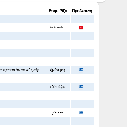
Ετυμ. Ρίζα
Προέλευση
aramak
λα προσκείμενα σ' εμάς
ἡμέτερος
εὐθειάζω
τρανόω-ῶ