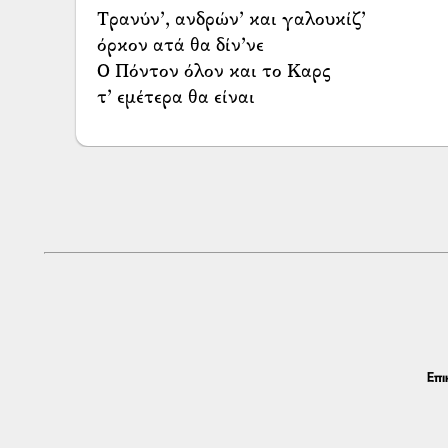
Τρανύν’, ανδρών’ και γαλουκίζ’
όρκον ατά θα δίν’νε
Ο Πόντον όλον και το Καρς
τ’ εμέτερα θα είναι
Επι