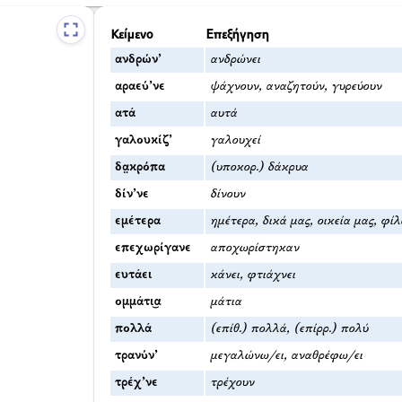
Κείμενο
Επεξήγηση
ανδρών’
ανδρώνει
αραεύ’νε
ψάχνουν, αναζητούν, γυρεύουν
ατά
αυτά
γαλουκίζ’
γαλουχεί
δα̤κρόπα
(υποκορ.) δάκρυα
δίν’νε
δίνουν
εμέτερα
ημέτερα, δικά μας, οικεία μας, φί
επεχωρίγανε
αποχωρίστηκαν
ευτάει
κάνει, φτιάχνει
ομμάτι͜α
μάτια
πολλά
(επίθ.) πολλά, (επίρρ.) πολύ
τρανύν’
μεγαλώνω/ει, αναθρέφω/ει
τρέχ’νε
τρέχουν