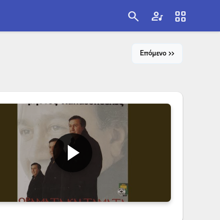
search
artist
view_cozy
search
Επόμενο >>