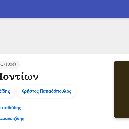
τα
(1994)
Ποντίων
ζίδης
Χρήστος Παπαδόπουλος
υσταθιάδης
εμανετζίδης