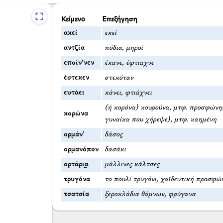
Κείμενο
Επεξήγηση
ακεί
εκεί
αντζία
πόδια, μηροί
εποίν’νεν
έκανε, έφτιαχνε
έστεκεν
στεκόταν
ευτάει
κάνει, φτιάχνει
(ή κορόνα) κουρούνα, μτφ. προσφώνη
κορώνα
γυναίκα που χήρεψε), μτφ. καημένη
ορμάν’
δάσος
ορμανόπον
δασάκι
ορτάρι͜α
μάλλινες κάλτσες
τρυγόνα
το πουλί τρυγόνι, χαϊδευτική προσφώ
τσατσία
ξεροκλάδια θάμνων, φρύγανα