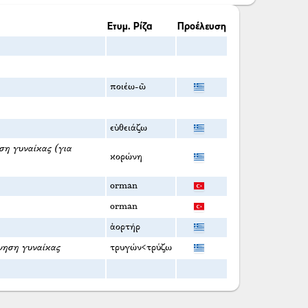
Ετυμ. Ρίζα
Προέλευση
ποιέω-ῶ
εὐθειάζω
ση γυναίκας (για
κορώνη
orman
orman
ἀορτήρ
νηση γυναίκας
τρυγών<τρύζω