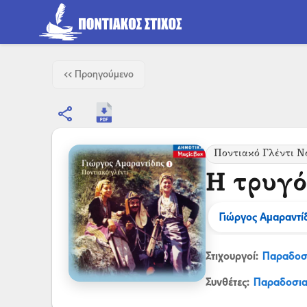
<< Προηγούμενο
share
Ποντιακό Γλέντι Ν
Η τρυγ
Γιώργος Αμαραντί
Στιχουργοί:
Παραδοσ
Συνθέτες:
Παραδοσι