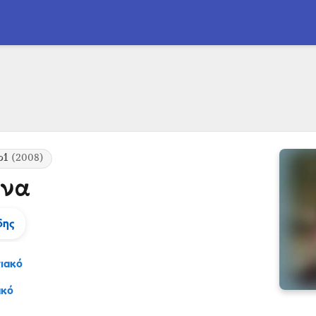
ο1
(2008)
όνα
δης
ιακό
ακό