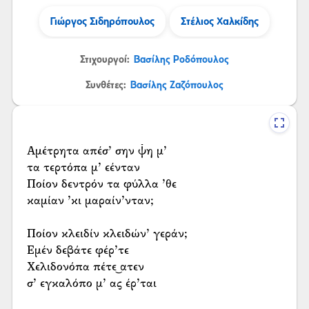
Γιώργος Σιδηρόπουλος
Στέλιος Χαλκίδης
Στιχουργοί:
Βασίλης Ροδόπουλος
Συνθέτες:
Βασίλης Ζαζόπουλος
Αμέτρητα απέσ’ σην ψ̌η μ’
τα τερτόπα μ’ εένταν
Ποίον δεντρόν τα φύλλα ’θε
καμίαν ’κι μαραίν’νταν;
Ποίον κλειδίν κλειδών’ γεράν;
Εμέν δεβάτε φέρ’τε
Χελιδονόπα πέτε͜ ατεν
σ’ εγκαλόπο μ’ ας έρ’ται