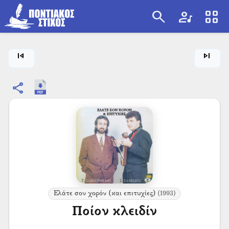
search
artist
view_cozy
search
skip_previous
skip_next
share
Ελάτε σον χορόν (και επιτυχίες)
(1993)
Ποίον κλειδίν