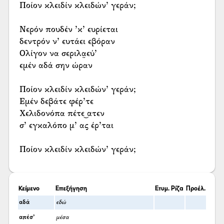
Ποίον κλειδίν κλειδών’ γεράν;
Νερόν πουδέν ’κ’ ευρίεται
δεντρόν ν’ ευτάει εβόραν
Ολίγον να σεριλα̤εύ’
εμέν αδά σην ώραν
Ποίον κλειδίν κλειδών’ γεράν;
Εμέν δεβάτε φέρ’τε
Χελιδονόπα πέτε͜ ατεν
σ’ εγκαλόπο μ’ ας έρ’ται
Ποίον κλειδίν κλειδών’ γεράν;
Κείμενο
Επεξήγηση
Ετυμ. Ρίζα
Προέλ.
αδά
εδώ
απέσ’
μέσα