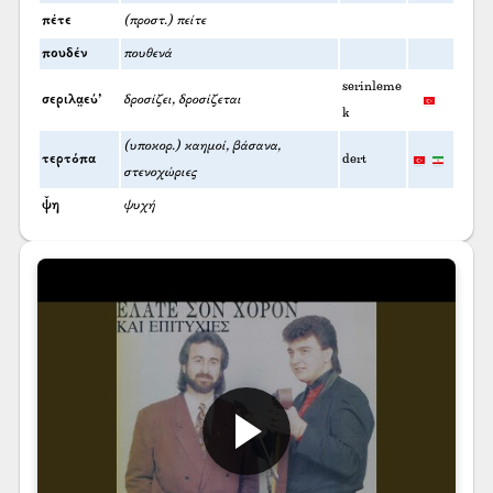
πέτε
(προστ.) πείτε
πουδέν
πουθενά
serinleme
σεριλα̤εύ’
δροσίζει, δροσίζεται
k
(υποκορ.) καημοί, βάσανα,
τερτόπα
dert
στενοχώριες
ψ̌η
ψυχή