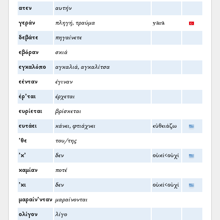
ατεν
αυτήν
γεράν
πληγή, τραύμα
yara
δεβάτε
πηγαίνετε
εβόραν
σκιά
εγκαλόπο
αγκαλιά, αγκαλίτσα
εένταν
έγιναν
έρ’ται
έρχεται
ευρίεται
βρίσκεται
ευτάει
κάνει, φτιάχνει
εὐθειάζω
’θε
του/της
’κ’
δεν
οὐκί<οὐχί
καμίαν
ποτέ
’κι
δεν
οὐκί<οὐχί
μαραίν’νταν
μαραίνονται
ολίγον
λίγο