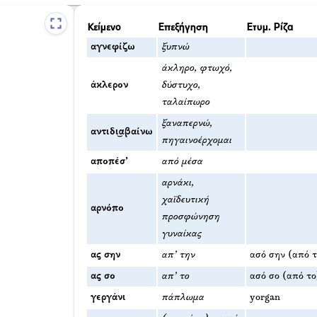
Κείμενο
Επεξήγηση
Ετυμ. Ρίζα
αγνεφίζω
ξυπνώ
άκληρο, φτωχό,
άκλερον
δύστυχο,
ταλαίπωρο
ξαναπερνώ,
αντιδι͜αβαίνω
πηγαινοέρχομαι
αποπέσ’
από μέσα
αρνάκι,
χαϊδευτική
αρνόπο
προσφώνηση
γυναίκας
ας σην
απ’ την
ασό σην (από 
ας σο
απ’ το
ασό σο (από το
γεργάνι
πάπλωμα
yorgan