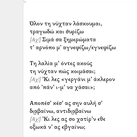
Όλον τη νύχταν λάσκουμαι,
Σιμά σα ξημερώματα
[Αχ!]
τ’ αρνόπο μ’ αγνεφίζω/εγνεφίζω
Τη λαλία μ’ όντες ακούς
’Κι λες «γεργάνι μ’ άκλερον
[Αχ!]
από ’πάν’ ι-μ’ να χάσαι»;
Αποπέσ’ κέσ’ ας σην αυλή σ’
’Κι λες ας σο χατίρ’ν εθε
[Αχ!]
οξ̌ωκά ν’ ας εβγαίνω;