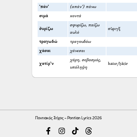
’πάν’
(απάν’) πάνω
σιμά
κοντά
σφυρίζω, παίζω
σ̌υρίζω
σῦριγξ
αυλό
τραγωδώ
τραγουδάω
χάσαι
χάνεσαι
χάρη, σεβασμός,
χατίρ’ν
hatır/ḫāṭir
υπόληψη
Ποντιακός Στίχος - Pontian Lyrics 2026