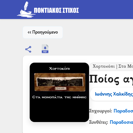
<< Προηγούμενο
share
Χορτοκόπι | Στα Μ
Ποίος α
Ιωάννης Χαλκίδης
Στιχουργοί:
Παραδοσ
Συνθέτες:
Παραδοσι