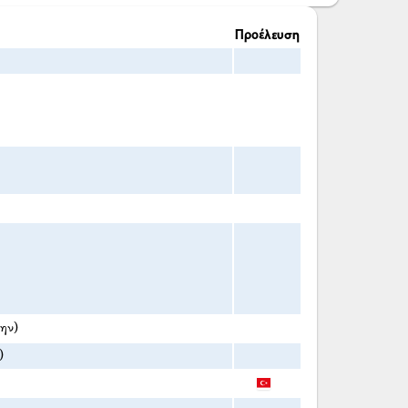
Προέλευση
την)
)