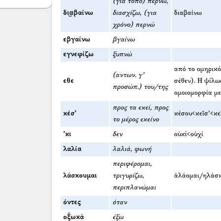
(για τόπο) περνώ,
δι͜αβαίνω
διασχίζω, (για
διαβαίνω
χρόνο) περνώ
εβγαίνω
βγαίνω
εγνεφίζω
ξυπνώ
από το ομηρικό 
(αντων. γ’
εθε
σέθεν). Η ψίλω
προσώπ.) του/της
ομοιομορφία με
προς τα εκεί, προς
κέσ’
κέσου<κεῖσ’<κε
το μέρος εκείνο
’κι
δεν
οὐκί<οὐχί
λαλία
λαλιά, φωνή
περιφέρομαι,
λάσκουμαι
τριγυρίζω,
ἀλάομαι/ηλάσ
περιπλανώμαι
όντες
όταν
οξ̌ωκά
έξω