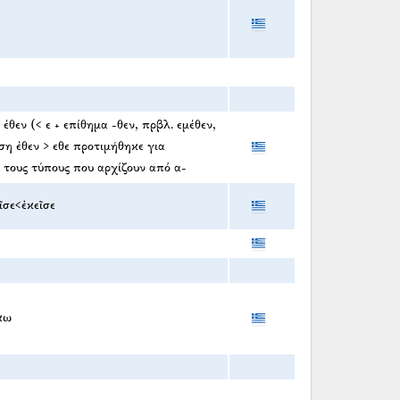
έθεν (< ε + επίθημα -θεν, πρβλ. εμέθεν,
ση έθεν > εθε προτιμήθηκε για
 τους τύπους που αρχίζουν από α-
ῖσε<ἐκεῖσε
κω