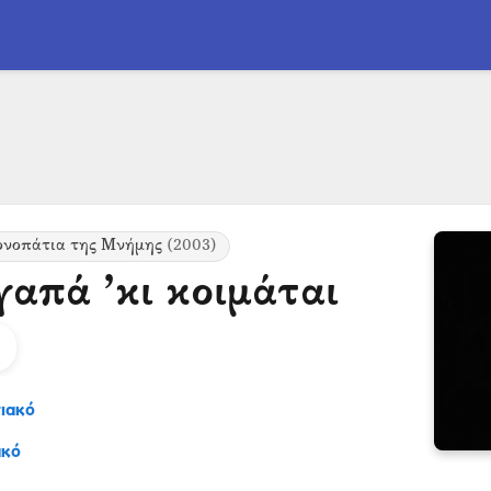
ονοπάτια της Μνήμης
(2003)
γαπά ’κι κοιμάται
ιακό
ακό