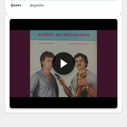
ψ̌όπον
ψυχούλα