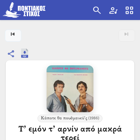
search
artist
view_cozy
search
skip_previous
skip_next
share
Κάποτε θα πουσ̌μανεύ’ς
(1986)
Τ’ εμόν τ’ αρνίν από μακρά
τερεί