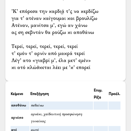
’Κ’ επόρεσα την καρδι͜ά τ’ς να κερδίζω
για τ’ ατέναν καίγουμαι και βρουλίζω
Ατέναν, μανίτσα μ’, εγώ αν χάνω
ας ση σεβντάν θα ρούζω κι αποθάνω
Τερεί, τερεί, τερεί, τερεί, τερεί
τ’ εμόν τ’ αρνίν από μακρά τερεί
Λέγ’ ατο «γιαβρί μ’, έλα μετ’ εμέν»
κι ατό κλώσ̌κεται λέει με ’κ’ επορεί
Ετυμ.
Κείμενο
Επεξήγηση
Προέλ.
Ρίζα
αποθάνω
πεθαίνω
αρνάκι, χαϊδευτική προσφώνηση
αρνόπο
γυναίκας
ατέ
αυτή