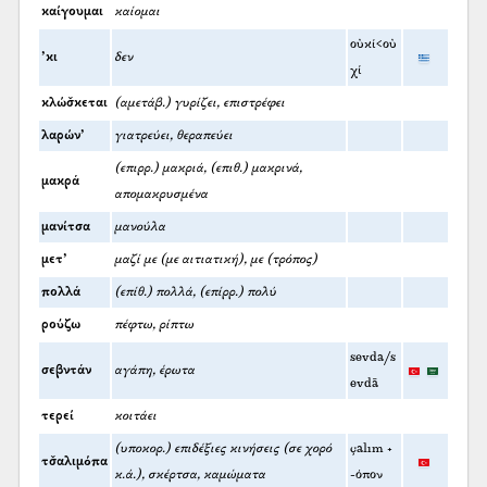
καίγουμαι
καίομαι
οὐκί<οὐ
’κι
δεν
χί
κλώσ̌κεται
(αμετάβ.) γυρίζει, επιστρέφει
λαρών’
γιατρεύει, θεραπεύει
(επιρρ.) μακριά, (επιθ.) μακρινά,
μακρά
απομακρυσμένα
μανίτσα
μανούλα
μετ’
μαζί με (με αιτιατική), με (τρόπος)
πολλά
(επίθ.) πολλά, (επίρρ.) πολύ
ρούζω
πέφτω, ρίπτω
sevda/s
σεβντάν
αγάπη, έρωτα
evdā
τερεί
κοιτάει
(υποκορ.) επιδέξιες κινήσεις (σε χορό
çalım +
τσ̌αλιμόπα
κ.ά.), σκέρτσα, καμώματα
-όπον