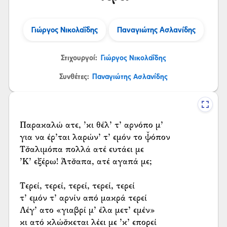
Γιώργος Νικολαΐδης
Παναγιώτης Ασλανίδης
Στιχουργοί:
Γιώργος Νικολαΐδης
Συνθέτες:
Παναγιώτης Ασλανίδης
Παρακαλώ ατε, ’κι θέλ’ τ’ αρνόπο μ’
για να έρ’ται λαρών’ τ’ εμόν το ψ̌όπον
Τσ̌αλιμόπα πολλά ατέ ευτάει με
’Κ’ εξέρω! Άτσ̌απα, ατέ αγαπά με;
Τερεί, τερεί, τερεί, τερεί, τερεί
τ’ εμόν τ’ αρνίν από μακρά τερεί
Λέγ’ ατο «γιαβρί μ’ έλα μετ’ εμέν»
κι ατό κλώσ̌κεται λέει με ’κ’ επορεί