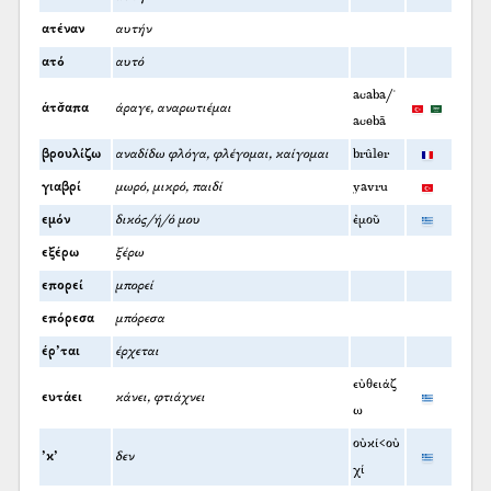
ατέναν
αυτήν
ατό
αυτό
acaba/ʿ
άτσ̌απα
άραγε, αναρωτιέμαι
acebā
βρουλίζω
αναδίδω φλόγα, φλέγομαι, καίγομαι
brûler
γιαβρί
μωρό, μικρό, παιδί
yavru
εμόν
δικός/ή/ό μου
ἐμοῦ
εξέρω
ξέρω
επορεί
μπορεί
επόρεσα
μπόρεσα
έρ’ται
έρχεται
εὐθειάζ
ευτάει
κάνει, φτιάχνει
ω
οὐκί<οὐ
’κ’
δεν
χί