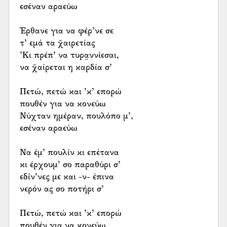
εσέναν αραεύω
Έρθανε για να φέρ’νε σε
τ’ εμά τα χ̌αιρετίας
’Κι πρέπ’ να τυρα̤ννίεσαι,
να χ̌αίρεται η καρδία σ’
Πετώ, πετώ και ’κ’ επορώ
πουθέν για να κονεύω
Νύχταν ημέραν, πουλόπο μ’,
εσέναν αραεύω
Να έμ’ πουλίν κι επέτανα
κι έρχουμ’ σο παραθύρι σ’
εδίν’νες με και -ν- έπινα
νερόν ας σο ποτήρι σ’
Πετώ, πετώ και ’κ’ επορώ
πουθέν για να κονεύω