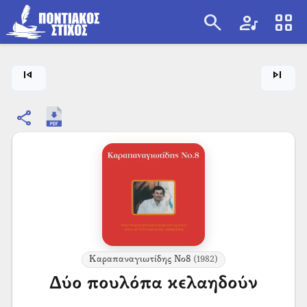
search
artist
view_cozy
search
skip_previous
skip_next
share
Καραπαναγιωτίδης Νο8
(1982)
Δύο πουλόπα κελαηδούν