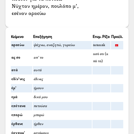
Νύχταν ημέραν, πουλόπο μ’,
εσέναν αραεύω
Κείμενο
Επεξήγηση
Ετυμ. Ρίζα
Προέλ.
αραεύω
ψάχνω, αναζητώ, γυρεύω
aramak
ασό σο (α
ας σο
απ’ το
πό το)
ατά
αυτά
εδίν’νες
έδινες
έμ’
ήμουν
εμά
δικά μου
επέτανα
πετούσα
επορώ
μπορώ
έρθανε
ήρθαν
έρχουμ’
ερχόμουν