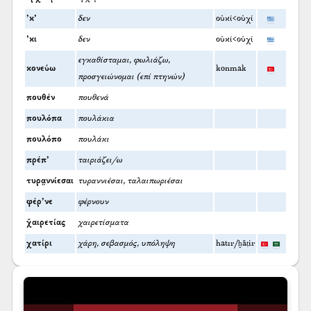
’κ’
δεν
οὐκί<οὐχί
’κι
δεν
οὐκί<οὐχί
εγκαθίσταμαι, φωλιάζω,
κονεύω
konmak
προσγειώνομαι (επί πτηνών)
πουθέν
πουθενά
πουλόπα
πουλάκια
πουλόπο
πουλάκι
πρέπ’
ταιριάζει/ω
τυρα̤ννίεσαι
τυραννιέσαι, ταλαιπωριέσαι
φέρ’νε
φέρνουν
χ̌αιρετίας
χαιρετίσματα
χατίρι
χάρη, σεβασμός, υπόληψη
hatır/ḫāṭir